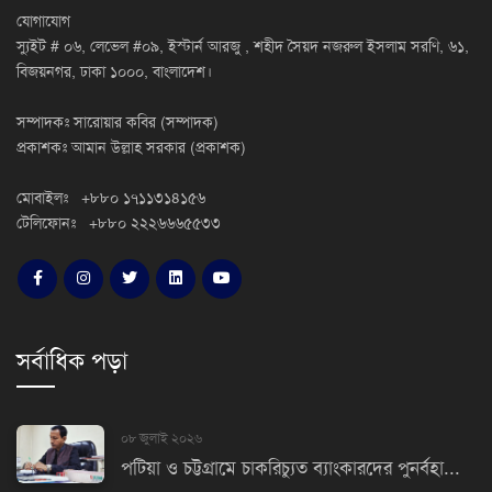
যোগাযোগ
স্যুইট # ০৬, লেভেল #০৯, ইস্টার্ন আরজু , শহীদ সৈয়দ নজরুল ইসলাম সরণি, ৬১,
বিজয়নগর, ঢাকা ১০০০, বাংলাদেশ।
সম্পাদকঃ সারোয়ার কবির (সম্পাদক)
প্রকাশকঃ আমান উল্লাহ সরকার (প্রকাশক)
মোবাইলঃ +৮৮০ ১৭১১৩১৪১৫৬
টেলিফোনঃ +৮৮০ ২২২৬৬৬৫৫৩৩
সর্বাধিক পড়া
০৮ জুলাই ২০২৬
পটিয়া ও চট্টগ্রামে চাকরিচ্যুত ব্যাংকারদের পুনর্বহা...