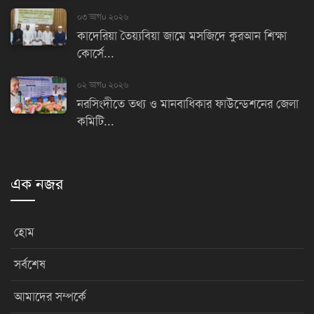
০৩ আগu ২০২৬
কাদেরিয়া তৈয়্যবিয়া জামে মসজিদে কুরআন শিক্ষা
কোর্সে...
০২ আগu ২০২৬
নরসিংদীতে তথ্য ও মানবাধিকার ফাউন্ডেশনের জেলা
কমিটি...
এক নজর
হোম
সর্বশেষ
আমাদের সম্পর্কে