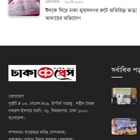
প্রকাশকাল
-
২৬ মে ২০২৬
ঈদকে ঘিরে ঢাকা-মুরাদনগর রুটে অতিরিক্ত ভাড়া
আদায়ের অভিযোগ
সর্বাধিক পড
যোগাযোগ
স্যুইট # ০৬, লেভেল #০৯, ইস্টার্ন আরজু , শহীদ সৈয়দ
নজরুল ইসলাম সরণি, ৬১, বিজয়নগর, ঢাকা ১০০০,
বাংলাদেশ।
সম্পাদকঃ সারোয়ার কবির (সম্পাদক)
প্রকাশকঃ আমান উল্লাহ সরকার (প্রকাশক)