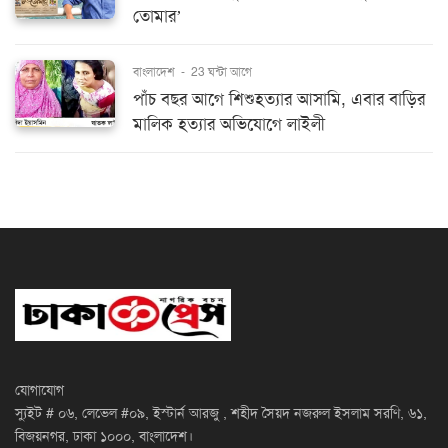
তোমার’
বাংলাদেশ
-
23 ঘন্টা আগে
পাঁচ বছর আগে শিশুহত্যার আসামি, এবার বাড়ির
মালিক হত্যার অভিযোগে লাইলী
যোগাযোগ
স্যুইট # ০৬, লেভেল #০৯, ইস্টার্ন আরজু , শহীদ সৈয়দ নজরুল ইসলাম সরণি, ৬১,
বিজয়নগর, ঢাকা ১০০০, বাংলাদেশ।