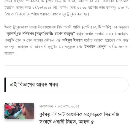
মোটর সাইকেল পার্কিং-৩২ টি (মোট ৫৬২ টি পার্কিং) কার পার্কিং এর বাৎসরিক ভিত্তিতে
ইজারার লক্ষ্যে আজ ০৪/০৮/২০২৫ খ্রি. তারিখ বেলা ০২.৩০ ঘটিকায় নগর ভবনস্থ ৩২৫ নং
(৩য় তলা) কক্ষে ১ম পর্যায়ে প্রাপ্ত দরপত্রসমূহ উন্মুক্ত করা হয়।
উক্ত উন্মুক্তকরণ সভায় উল্লেখযোগ্য নিউ মার্কেট পার্কিং (মোট ৫৬২ টি পার্কিং) এর অনুকূলে
"ব্রাদার্স বন্ড সলিউশন (সত্ত্বাধিকারীঃ রাশেদ মাহমুদ)"
কর্তৃক সর্বোচ্চ দরদাতা হয়েছে। এছাড়াও
ধানমন্ডি লেক ও লেক সংলগ্ন সেক্টর-৫ এর
সাইফুল ইসলাম
সর্বোচ্চ দরদাতা হয়েছেন এবং নগর
ভবনস্থ জেনারেল ও অফিসার্স ক্যান্টিন এর অনুকূলে মোঃ
ইসমাইল মোল্লা
সর্বোচ্চ দরদাতা
হয়েছেন।
এই বিভাগের আরও খবর
প্রকাশকাল
-
০৩ আগu ২০২৫
কুমিল্লা-সিলেট আঞ্চলিক মহাসড়কে সিএনজি
সংঘর্ষে প্রবাসী নিহত, আহত ৫