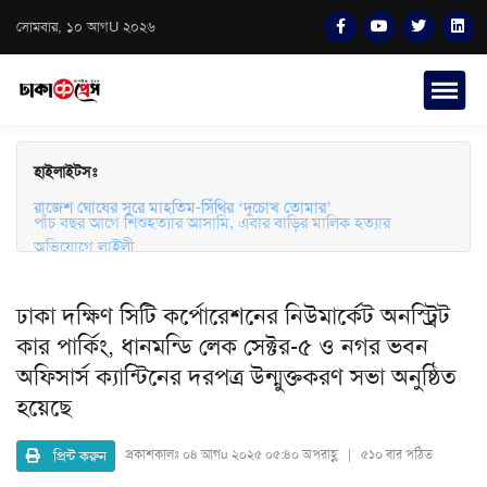
সোমবার, ১০ আগU ২০২৬
হাইলাইটসঃ
পাঁচ বছর আগে শিশুহত্যার আসামি, এবার বাড়ির মালিক হত্যার
রাজেশ ঘোষের সুরে মাহতিম-সিঁথির ‘দুচোখ তোমার’
অভিযোগে লাইলী
ঢাকা দক্ষিণ সিটি কর্পোরেশনের নিউমার্কেট অনস্ট্রিট
কার পার্কিং, ধানমন্ডি লেক সেক্টর-৫ ও নগর ভবন
অফিসার্স ক্যান্টিনের দরপত্র উন্মুক্তকরণ সভা অনুষ্ঠিত
হয়েছে
প্রিন্ট করুন
প্রকাশকালঃ
০৪ আগu ২০২৫ ০৫:৪০ অপরাহ্ণ | ৫১০ বার পঠিত