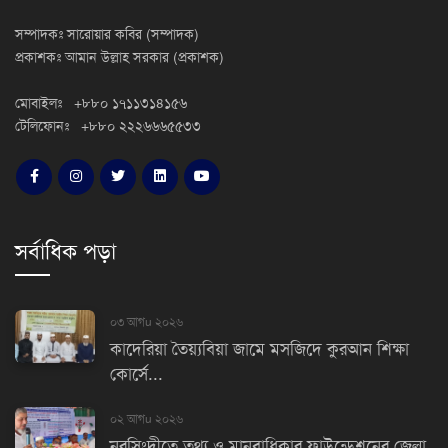
সম্পাদকঃ সারোয়ার কবির (সম্পাদক)
প্রকাশকঃ আমান উল্লাহ সরকার (প্রকাশক)
মোবাইলঃ +৮৮০ ১৭১১৩১৪১৫৬
টেলিফোনঃ +৮৮০ ২২২৬৬৬৫৫৩৩
সর্বাধিক পড়া
০৩ আগu ২০২৬
কাদেরিয়া তৈয়্যবিয়া জামে মসজিদে কুরআন শিক্ষা
কোর্সে...
০২ আগu ২০২৬
নরসিংদীতে তথ্য ও মানবাধিকার ফাউন্ডেশনের জেলা