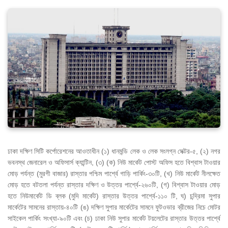
ঢাকা দক্ষিণ সিটি কর্পোরেশনের আওতাধীন (১) ধানমন্ডি লেক ও লেক সংলগ্ন সেক্টর-৫, (২) নগর
ভবনস্থ জেনারেল ও অফিসার্স ক্যান্টিন, (৩) (ক) নিউ মার্কেট পোস্ট অফিস হতে বিশ্বাস টাওয়ার
মোড় পর্যন্ত (মুরগী বাজার) রাস্তার পশ্চিম পার্শ্বে গাড়ি পার্কিং-৩০টি, (খ) নিউ মার্কেট নীলক্ষেত
মোড় হতে বটতলা পর্যন্ত রাস্তার দক্ষিণ ও উত্তর পার্শ্বে-২৬০টি, (গ) বিশ্বাস টাওয়ার মোড়
হতে নিউমার্কেট ডি ব্লক (মুদি মার্কেট) রাস্তার উত্তর পার্শ্বে-১১০ টি, ঘ) চন্দ্রিমা সুপার
মার্কেটের সামনের রাস্তায়-৪০টি (ঙ) দক্ষিণ সুপার মার্কেটের সামনে ফুটওভার ব্রীজের নিচে মোটর
সাইকেল পার্কিং সংখ্যা-৯০টি এবং (চ) ঢাকা নিউ সুপার মার্কেট টয়লেটের রাস্তার উত্তর পার্শ্বে