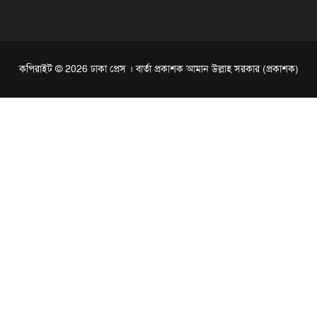
কপিরাইট © 2026 ঢাকা প্রেস । বার্তা প্রকাশক আমান উল্লাহ সরকার (প্রকাশক)