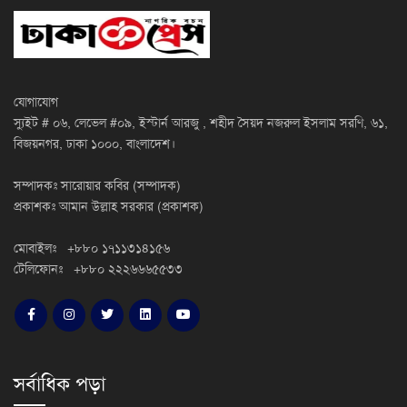
যোগাযোগ
স্যুইট # ০৬, লেভেল #০৯, ইস্টার্ন আরজু , শহীদ সৈয়দ নজরুল ইসলাম সরণি, ৬১,
বিজয়নগর, ঢাকা ১০০০, বাংলাদেশ।
সম্পাদকঃ সারোয়ার কবির (সম্পাদক)
প্রকাশকঃ আমান উল্লাহ সরকার (প্রকাশক)
মোবাইলঃ +৮৮০ ১৭১১৩১৪১৫৬
টেলিফোনঃ +৮৮০ ২২২৬৬৬৫৫৩৩
সর্বাধিক পড়া