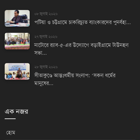
০৮ জুলাই ২০২৬
পটিয়া ও চট্টগ্রামে চাকরিচ্যুত ব্যাংকারদের পুনর্বহা...
২৭ জুলাই ২০২৬
নাটোরে র‌্যাব-৫-এর উদ্যোগে বড়াইগ্রামে টাউনহল
সভা...
২৮ জুলাই ২০২৬
সীতাকুণ্ডে আন্তঃধর্মীয় সংলাপ: ‘সকল ধর্মের
মানুষের...
এক নজর
হোম