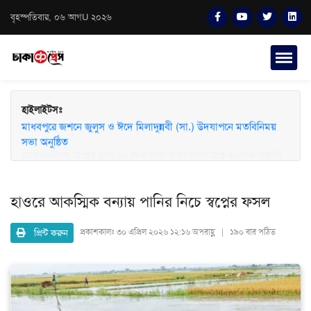
বৃহস্পতিবার, ০৬ আগU ২০২৬
হাইলাইটসঃ
মাধবপুরে জশনে জুলুস ও ঈদে মিলাদুন্নবী (সা.) উদযাপনে মতবিনিময়
সভা অনুষ্ঠিত
হাওরে আকস্মিক বন্যায় পানির নিচে স্বপ্নের ফসল
প্রিন্ট করুন
প্রকাশকালঃ
৩০ এপ্রিল ২০২৬ ১২:১৬ অপরাহ্ণ | ১৯০ বার পঠিত