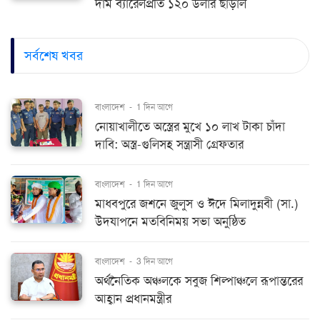
দাম ব্যারেলপ্রতি ১২০ ডলার ছাড়াল
সর্বশেষ খবর
বাংলাদেশ
-
1 দিন আগে
নোয়াখালীতে অস্ত্রের মুখে ১০ লাখ টাকা চাঁদা
দাবি: অস্ত্র-গুলিসহ সন্ত্রাসী গ্রেফতার
বাংলাদেশ
-
1 দিন আগে
মাধবপুরে জশনে জুলুস ও ঈদে মিলাদুন্নবী (সা.)
উদযাপনে মতবিনিময় সভা অনুষ্ঠিত
বাংলাদেশ
-
3 দিন আগে
অর্থনৈতিক অঞ্চলকে সবুজ শিল্পাঞ্চলে রূপান্তরের
আহ্বান প্রধানমন্ত্রীর