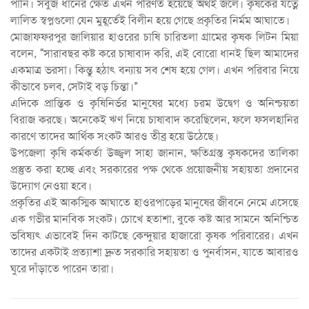
পানি। সবুজ ধানের ক্ষেত এখন পরিণত হয়েছে অথই জলে। কৃষকের যত্নে
লালিত স্বপ্নগুলো যেন মুহূর্তেই বিলীন হয়ে গেছে প্রকৃতির নির্মম আঘাতে।
মোজাফফরপুর জালিয়ার হাওরের চাষি চারিতলা গ্রামের কৃষক লিটন মিয়া
বলেন, “সারাবছর কষ্ট করে চাষাবাদ করি, এই বোরো ধানই ছিল আমাদের
একমাত্র ভরসা। কিন্তু হঠাৎ বন্যায় সব শেষ হয়ে গেল। এখন পরিবার নিয়ে
কীভাবে চলব, সেটাই বড় চিন্তা।”
এদিকে প্রান্তিক ও কৃষিনির্ভর মানুষের মধ্যে চরম উদ্বেগ ও অনিশ্চয়তা
বিরাজ করছে। অনেকেই ঋণ নিয়ে চাষাবাদ করেছিলেন, ফলে ফসলহানির
কারণে তাদের আর্থিক সংকট আরও তীব্র হয়ে উঠেছে।
উপজেলা কৃষি কর্মকর্তা উজ্জ্বল সাহা জানান, ক্ষতিগ্রস্ত কৃষকদের তালিকা
প্রস্তুত করা হচ্ছে এবং সরকারের পক্ষ থেকে প্রয়োজনীয় সহায়তা প্রদানের
উদ্যোগ নেওয়া হবে।
প্রকৃতির এই আকস্মিক আঘাতে হাওরপাড়ের মানুষের জীবনে নেমে এসেছে
এক গভীর মানবিক সংকট। চোখে হতাশা, বুকে কষ্ট আর সামনে অনিশ্চিত
ভবিষ্যৎ এভাবেই দিন কাটছে কেন্দুয়ার হাজারো কৃষক পরিবারের। এখন
তাদের একটাই প্রত্যাশা দ্রুত সরকারি সহায়তা ও পুনর্বাসন, যাতে আবারও
ঘুরে দাঁড়াতে পারেন তারা।