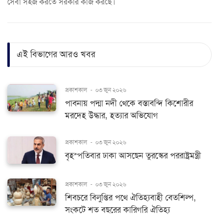
সেবা সহজ করতে সরকার কাজ করছে।
এই বিভাগের আরও খবর
প্রকাশকাল
-
০৩ জুন ২০২৬
পাবনায় পদ্মা নদী থেকে বস্তাবন্দি কিশোরীর
মরদেহ উদ্ধার, হত্যার অভিযোগ
প্রকাশকাল
-
০৩ জুন ২০২৬
বৃহস্পতিবার ঢাকা আসছেন তুরস্কের পররাষ্ট্রমন্ত্রী
প্রকাশকাল
-
০৩ জুন ২০২৬
শিবচরে বিলুপ্তির পথে ঐতিহ্যবাহী বেতশিল্প,
সংকটে শত বছরের কারিগরি ঐতিহ্য