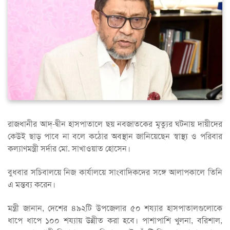
রাজধানীর আদ্-দ্বীন হাসপাতালে ছয় নবজাতকের মৃত্যুর ঘটনায় দায়ীদের
কেউই ছাড় পাবে না বলে কঠোর অবস্থান জানিয়েছেন স্বাস্থ্য ও পরিবার
কল্যাণমন্ত্রী সর্দার মো. সাখাওয়াত হোসেন।
বুধবার সচিবালয়ে নিজ কার্যালয়ে সাংবাদিকদের সঙ্গে আলাপকালে তিনি
এ মন্তব্য করেন।
মন্ত্রী জানান, দেশের ৪৯২টি উপজেলার ৫০ শয্যার হাসপাতালগুলোকে
ধাপে ধাপে ১০০ শয্যায় উন্নীত করা হবে। পাশাপাশি খুলনা, বরিশাল,