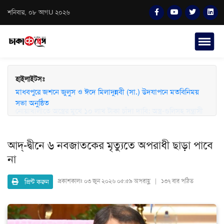
শনিবার, ০৮ আগU ২০২৬
হাইলাইটসঃ
মাধবপুরে জশনে জুলুস ও ঈদে মিলাদুন্নবী (সা.) উদযাপনে মতবিনিময়
সভা অনুষ্ঠিত
আদ্-দ্বীনে ৬ নবজাতকের মৃত্যুতে অপরাধী ছাড়া পাবে
না
প্রিন্ট করুন
প্রকাশকালঃ
০৩ জুন ২০২৬ ০৫:৫৯ অপরাহ্ণ | ১৩৭ বার পঠিত