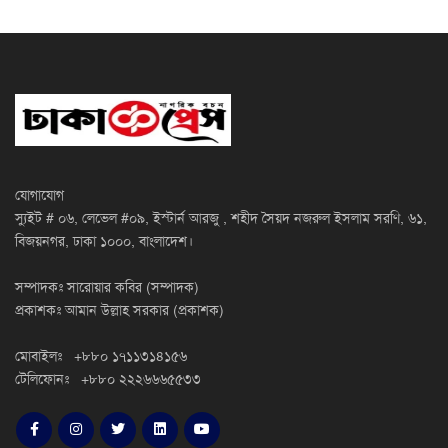
যোগাযোগ
স্যুইট # ০৬, লেভেল #০৯, ইস্টার্ন আরজু , শহীদ সৈয়দ নজরুল ইসলাম সরণি, ৬১,
বিজয়নগর, ঢাকা ১০০০, বাংলাদেশ।
সম্পাদকঃ সারোয়ার কবির (সম্পাদক)
প্রকাশকঃ আমান উল্লাহ সরকার (প্রকাশক)
মোবাইলঃ +৮৮০ ১৭১১৩১৪১৫৬
টেলিফোনঃ +৮৮০ ২২২৬৬৬৫৫৩৩