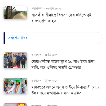
প্রকাশকাল
-
০৩ জুন ২০২৬
সাতক্ষীরা সীমান্তে বিএসএফের গুলিতে দুই
বাংলাদেশি আহত
সর্বশেষ খবর
বাংলাদেশ
-
3 দিন আগে
নোয়াখালীতে অস্ত্রের মুখে ১০ লাখ টাকা চাঁদা
দাবি: অস্ত্র-গুলিসহ সন্ত্রাসী গ্রেফতার
বাংলাদেশ
-
3 দিন আগে
মাধবপুরে জশনে জুলুস ও ঈদে মিলাদুন্নবী (সা.)
উদযাপনে মতবিনিময় সভা অনুষ্ঠিত