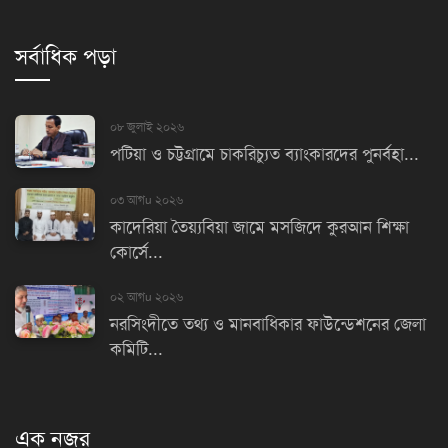
সর্বাধিক পড়া
০৮ জুলাই ২০২৬
পটিয়া ও চট্টগ্রামে চাকরিচ্যুত ব্যাংকারদের পুনর্বহা...
০৩ আগu ২০২৬
কাদেরিয়া তৈয়্যবিয়া জামে মসজিদে কুরআন শিক্ষা
কোর্সে...
০২ আগu ২০২৬
নরসিংদীতে তথ্য ও মানবাধিকার ফাউন্ডেশনের জেলা
কমিটি...
এক নজর