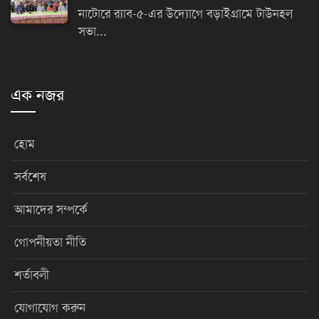
নাটোরে র‌্যাব-৫-এর উদ্যোগে বড়াইগ্রামে টাউনহল
সভা...
এক নজর
হোম
সর্বশেষ
আমাদের সম্পর্কে
গোপনীয়তা নীতি
শর্তাবলী
যোগাযোগ করুন