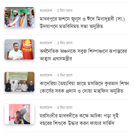
বাংলাদেশ
-
2 দিন আগে
মাধবপুরে জশনে জুলুস ও ঈদে মিলাদুন্নবী (সা.)
উদযাপনে মতবিনিময় সভা অনুষ্ঠিত
বাংলাদেশ
-
3 দিন আগে
অর্থনৈতিক অঞ্চলকে সবুজ শিল্পাঞ্চলে রূপান্তরের
আহ্বান প্রধানমন্ত্রীর
বাংলাদেশ
-
3 দিন আগে
কাদেরিয়া তৈয়্যবিয়া জামে মসজিদে কুরআন শিক্ষা
কোর্সের সবক প্রদান ও দোয়া মাহফিল অনুষ্ঠিত
বাংলাদেশ
-
3 দিন আগে
নরসিংদীর মাধবদীতে কক্ষে আটকা পড়া দুই
বছরের শিশুকে উদ্ধার করল ফায়ার সার্ভিস