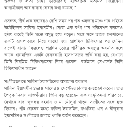
গুরুতর জটিলতা নেই। ডাক্তাররাও ইতিবাচক মতামত দিয়েছেন।
আগামীকাল তার বাসায় ফেরার কথা রয়েছে।’’
প্রসঙ্গত, দীর্ঘ এক বছরেরও বেশি সময় পর গত শুক্রবার মঞ্চে গান গাইতে
উঠেছিলেন সাবিনা ইয়াসমীন। সোয়া এক ঘণ্টা গান পরিবেশন করলেও
হঠাৎ করেই তিনি মঞ্চে অসুস্থ হয়ে পড়েন। সঙ্গে সঙ্গে তাকে গুলশানের
একটি হাসপাতালে নিয়ে যাওয়া হয়। প্রাথমিক চিকিৎসার পর সেদিন
রাতেই বাসায় ফিরলেও পরদিন ভোরে শারীরিক অবস্থার অবনতি হলে
তাকে ধানমন্ডির একটি বেসরকারি হাসপাতালে ভর্তি করা হয়, যেখানে
তিনি নিয়মিত চিকিৎসাসেবা নিয়ে থাকেন। বর্তমানে সেখানেই তিনি
চিকিৎসাধীন আছেন।
সংগীতজগতে সাবিনা ইয়াসমিনের অসামান্য অবদান
সাবিনা ইয়াসমীন ১৯৫৪ সালের ৪ সেপ্টেম্বর ঢাকায় জন্মগ্রহণ করেন। তার
পৈতৃক নিবাস সাতক্ষীরায়। তিনি বড় হয়েছেন এক সংস্কৃতিমনা পরিবারে,
যেখানে বাবা লুতফর রহমান ও মা মৌলুদা খাতুন সংগীতের সঙ্গে যুক্ত
ছিলেন। পাঁচ বোনের মধ্যে ফরিদা ইয়াসমিন, ফওজিয়া খান ও নীলুফার
ইয়াসমিনও সংগীতের জগতে খ্যাতি অর্জন করেছেন।