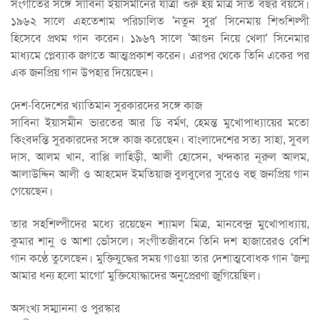
সংগীতের সঙ্গে সাবিনা ইয়াসমীনের যাত্রা শুরু হয় মাত্র সাত বছর বয়সে।
১৯৬২ সালে এহতেশাম পরিচালিত ‘নতুন সুর’ সিনেমায় শিশুশিল্পী
হিসেবে প্রথম গান করেন। ১৯৬৭ সালে ‘আগুন নিয়ে খেলা’ সিনেমার
মাধ্যমে প্লেব্যাক জগতে আত্মপ্রকাশ করেন। এরপর থেকে তিনি একের পর
এক জনপ্রিয় গান উপহার দিয়েছেন।
দেশ-বিদেশের খ্যাতিমান সুরকারদের সঙ্গে কাজ
সাবিনা ইয়াসমীন ভারতের আর ডি বর্মণ, হেমন্ত মুখোপাধ্যায়ের মতো
কিংবদন্তি সুরকারদের সঙ্গে কাজ করেছেন। বাংলাদেশের সত্য সাহা, সুবল
দাস, আলম খান, বাপ্পি লাহিড়ী, আলী হোসেন, খন্দকার নূরুল আলম,
আলাউদ্দিন আলী ও আহমেদ ইমতিয়াজ বুলবুলের সুরেও বহু জনপ্রিয় গান
গেয়েছেন।
তার সহশিল্পীদের মধ্যে রয়েছেন শ্যামল মিত্র, মানবেন্দ্র মুখোপাধ্যায়,
কুমার শানু ও আশা ভোঁসলে। সংগীতজীবনে তিনি দশ হাজারেরও বেশি
গান কণ্ঠে তুলেছেন। মুক্তিযুদ্ধের সময় গাওয়া তার দেশাত্মবোধক গান ‘জন্ম
আমার ধন্য হলো মাগো’ মুক্তিযোদ্ধাদের অনুপ্রেরণা জুগিয়েছিল।
অসংখ্য সম্মাননা ও পুরস্কার