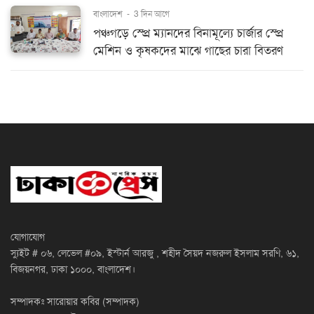
বাংলাদেশ
-
3 দিন আগে
পঞ্চগড়ে স্প্রে ম্যানদের বিনামূল্যে চার্জার স্প্রে
মেশিন ও কৃষকদের মাঝে গাছের চারা বিতরণ
যোগাযোগ
স্যুইট # ০৬, লেভেল #০৯, ইস্টার্ন আরজু , শহীদ সৈয়দ নজরুল ইসলাম সরণি, ৬১,
বিজয়নগর, ঢাকা ১০০০, বাংলাদেশ।
সম্পাদকঃ সারোয়ার কবির (সম্পাদক)