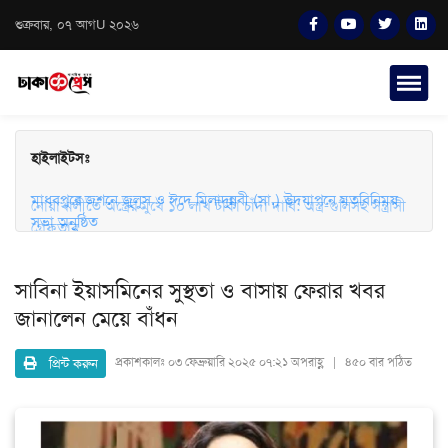
শুক্রবার, ০৭ আগU ২০২৬
হাইলাইটসঃ
মাধবপুরে জশনে জুলুস ও ঈদে মিলাদুন্নবী (সা.) উদযাপনে মতবিনিময়
সভা অনুষ্ঠিত
নোয়াখালীতে অস্ত্রের মুখে ১০ লাখ টাকা চাঁদা দাবি: অস্ত্র-গুলিসহ সন্ত্রাসী
গ্রেফতার
সাবিনা ইয়াসমিনের সুস্থতা ও বাসায় ফেরার খবর
জানালেন মেয়ে বাঁধন
প্রিন্ট করুন
প্রকাশকালঃ
০৩ ফেব্রুয়ারি ২০২৫ ০৭:২১ অপরাহ্ণ | ৪৫০ বার পঠিত