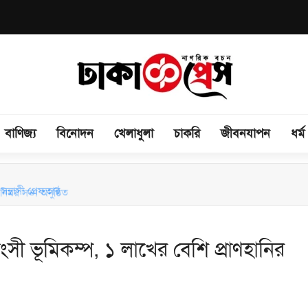
বাণিজ্য
বিনোদন
খেলাধুলা
চাকরি
জীবনযাপন
ধর্ম
িময় সভা অনুষ্ঠিত
ন্ত্রাসী গ্রেফতার
ংসী ভূমিকম্প, ১ লাখের বেশি প্রাণহানির