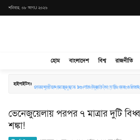
শনিবার, ০৮ আগU ২০২৬
হোম
বাংলাদেশ
বিশ্ব
রাজনীতি
মাধবপুরে জশনে জুলুস ও ঈদে মিলাদুন্নবী (সা.) উদযাপনে মতবিন
হাইলাইটসঃ
নোয়াখালীতে অস্ত্রের মুখে ১০ লাখ টাকা চাঁদা দাবি: অস্ত্র-গুলিসহ স
ভেনেজুয়েলায় পরপর ৭ মাত্রার দুটি বিধ্ব
শঙ্কা!