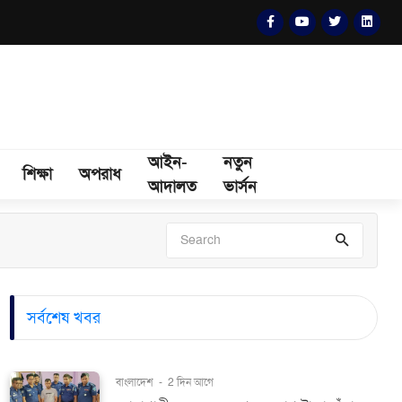
আইন-
নতুন
শিক্ষা
অপরাধ
আদালত
ভার্সন
সর্বশেষ খবর
বাংলাদেশ
-
2 দিন আগে