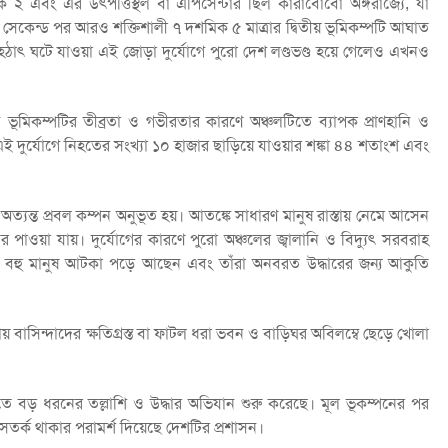
মিক ২ এবং এর উৎপত্তিস্থল বা এপিসেন্টার ছিল কারাবোবো অঙ্গরাজ্যে, যা
সেকেন্ড পর আরও শক্তিশালী ৭ দশমিক ৫ মাত্রার দ্বিতীয় ভূমিকম্পটি আঘাত
)। হঠাৎ ঘটে যাওয়া এই জোড়া দুর্যোগে পুরো দেশ লণ্ডভণ্ড হয়ে গেলেও এখনও
 ভূমিকম্পটির তীব্রতা ও গভীরতার কারণে অঞ্চলটিতে ব্যাপক প্রাণহানি ও
এই দুর্যোগে নিহতের সংখ্যা ১০ হাজার ছাড়িয়ে যাওয়ার শঙ্কা ৪৪ শতাংশ এবং
ত্যন্ত প্রবল কম্পন অনুভূত হয়। আতঙ্কে সাধারণ মানুষ রাস্তায় নেমে আসেন
 পাওয়া যায়। দুর্যোগের কারণে পুরো অঞ্চলের জ্বালানি ও বিদ্যুৎ সরবরাহ
আরও বহু মানুষ আটকা পড়ে আছেন এবং তাঁরা অনবরত উদ্ধারের জন্য আকুতি
্তায় বাসিন্দাদের ক্ষতিগ্রস্ত বা ফাটল ধরা ভবন ও বাড়িঘর অবিলম্বে ছেড়ে খোলা
লোতে বড় ধরনের তল্লাশি ও উদ্ধার অভিযান শুরু করেছে। মূল ভূকম্পনের পর
্ক থাকার পরামর্শ দিয়েছে দেশটির প্রশাসন।