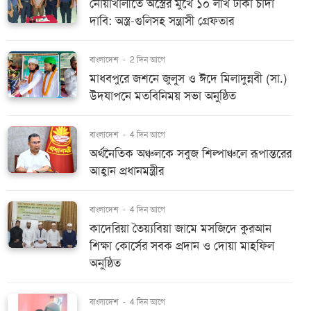
নোয়াখালীতে অস্ত্রের মুখে ১০ লাখ টাকা চাঁদা
দাবি: অস্ত্র-গুলিসহ সন্ত্রাসী গ্রেফতার
বাংলাদেশ
-
2 দিন আগে
মাধবপুরে জশনে জুলুস ও ঈদে মিলাদুন্নবী (সা.)
উদযাপনে মতবিনিময় সভা অনুষ্ঠিত
বাংলাদেশ
-
4 দিন আগে
অর্থনৈতিক অঞ্চলকে সবুজ শিল্পাঞ্চলে রূপান্তরের
আহ্বান প্রধানমন্ত্রীর
বাংলাদেশ
-
4 দিন আগে
কাদেরিয়া তৈয়্যবিয়া জামে মসজিদে কুরআন
শিক্ষা কোর্সের সবক প্রদান ও দোয়া মাহফিল
অনুষ্ঠিত
বাংলাদেশ
-
4 দিন আগে