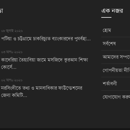
়া
এক নজর
হোম
০৮ জুলাই ২০২৬
পটিয়া ও চট্টগ্রামে চাকরিচ্যুত ব্যাংকারদের পুনর্বহা...
সর্বশেষ
০৩ আগu ২০২৬
আমাদের সম্পর্
কাদেরিয়া তৈয়্যবিয়া জামে মসজিদে কুরআন শিক্ষা
কোর্সে...
গোপনীয়তা নীত
০২ আগu ২০২৬
শর্তাবলী
নরসিংদীতে তথ্য ও মানবাধিকার ফাউন্ডেশনের
জেলা কমিটি...
যোগাযোগ করু