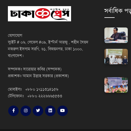
সর্বাধিক পড
যোগাযোগ
স্যুইট # ০৬, লেভেল #০৯, ইস্টার্ন আরজু , শহীদ সৈয়দ
নজরুল ইসলাম সরণি, ৬১, বিজয়নগর, ঢাকা ১০০০,
বাংলাদেশ।
সম্পাদকঃ সারোয়ার কবির (সম্পাদক)
প্রকাশকঃ আমান উল্লাহ সরকার (প্রকাশক)
মোবাইলঃ +৮৮০ ১৭১১৩১৪১৫৬
টেলিফোনঃ +৮৮০ ২২২৬৬৬৫৫৩৩