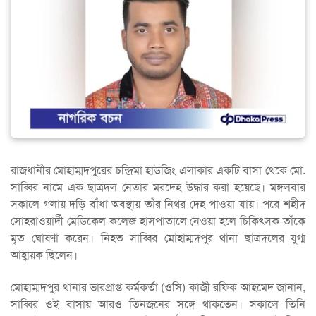
রাজধানীর মোহাম্মদপুরের চন্দ্রিমা হাউজিং এলাকার একটি বাসা থেকে মো.
সাব্বির নামে এক ছাত্রদল নেতার মরদেহ উদ্ধার করা হয়েছে। মঙ্গলবার
সকালে গলায় দড়ি বাঁধা অবস্থায় তাঁর নিথর দেহ পাওয়া যায়। পরে শহীদ
সোহরাওয়ার্দী মেডিকেল কলেজ হাসপাতালে নেওয়া হলে চিকিৎসক তাঁকে
মৃত ঘোষণা করেন। নিহত সাব্বির মোহাম্মদপুর থানা ছাত্রদলের যুগ্ম
আহ্বায়ক ছিলেন।
মোহাম্মদপুর থানার ভারপ্রাপ্ত কর্মকর্তা (ওসি) কাজী রফিক আহমেদ জানান,
সাব্বির ওই বাসায় আরও তিনজনের সঙ্গে থাকতেন। সকালে তিনি