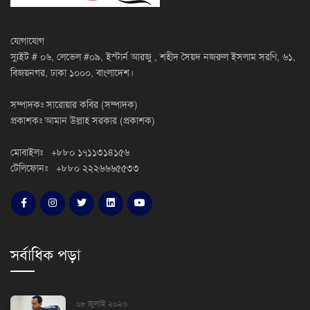
যোগাযোগ
স্যুইট # ০৬, লেভেল #০৯, ইস্টার্ন আরজু , শহীদ সৈয়দ নজরুল ইসলাম সরণি, ৬১,
বিজয়নগর, ঢাকা ১০০০, বাংলাদেশ।
সম্পাদকঃ সারোয়ার কবির (সম্পাদক)
প্রকাশকঃ আমান উল্লাহ সরকার (প্রকাশক)
মোবাইলঃ +৮৮০ ১৭১১৩১৪১৫৬
টেলিফোনঃ +৮৮০ ২২২৬৬৬৫৫৩৩
সর্বাধিক পড়া
০৮ জুলাই ২০২৬