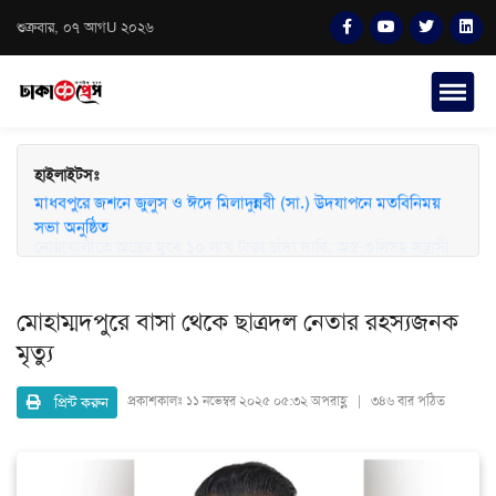
শুক্রবার, ০৭ আগU ২০২৬
হাইলাইটসঃ
মাধবপুরে জশনে জুলুস ও ঈদে মিলাদুন্নবী (সা.) উদযাপনে মতবিনিময়
সভা অনুষ্ঠিত
মোহাম্মদপুরে বাসা থেকে ছাত্রদল নেতার রহস্যজনক
মৃত্যু
প্রিন্ট করুন
প্রকাশকালঃ
১১ নভেম্বর ২০২৫ ০৫:৩২ অপরাহ্ণ | ৩৪৬ বার পঠিত