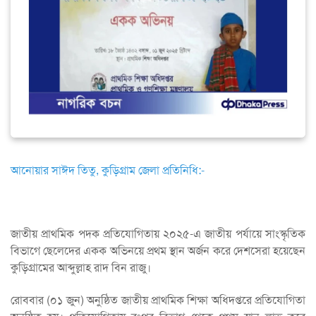
আনোয়ার সাঈদ তিতু, কুড়িগ্রাম জেলা প্রতিনিধি:-
জাতীয় প্রাথমিক পদক প্রতিযোগিতায় ২০২৫-এ জাতীয় পর্যায়ে সাংস্কৃতিক
বিভাগে ছেলেদের একক অভিনয়ে প্রথম স্থান অর্জন করে দেশসেরা হয়েছেন
কুড়িগ্রামের আব্দুল্লাহ রাদ বিন রাজু।
রোববার (০১ জুন) অনুষ্ঠিত জাতীয় প্রাথমিক শিক্ষা অধিদপ্তরে প্রতিযোগিতা