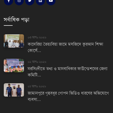
সর্বাধিক পড়া
০৩ আগu ২০২৬
কাদেরিয়া তৈয়্যবিয়া জামে মসজিদে কুরআন শিক্ষা
কোর্সে...
০২ আগu ২০২৬
নরসিংদীতে তথ্য ও মানবাধিকার ফাউন্ডেশনের জেলা
কমিটি...
০১ আগu ২০২৬
জামালপুরে গৃহবধূর গোপন ভিডিও ধারণের অভিযোগে
ব্যবসা...