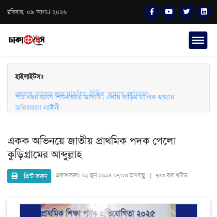
রবিবার, ০৯ আগU ২০২৬
হাইলাইটসঃ
পাঁচ বছর আগে শিশুহত্যার আসামি, এবার বাড়ির মালিক হত্যার
রাজেশ ঘোষের সুরে মাহতিম-সিঁথির ‘দুচোখ তোমার’
অভিযোগে লাইলী
একক অভিনয়ে জাতীয় প্রাথমিক পদক পেলো
কুড়িগ্রামের আব্দুল্লাহ
প্রিন্ট করুন
প্রকাশকালঃ
০২ জুন ২০২৫ ০৭:০৩ অপরাহ্ণ | ৭৫৩ বার পঠিত