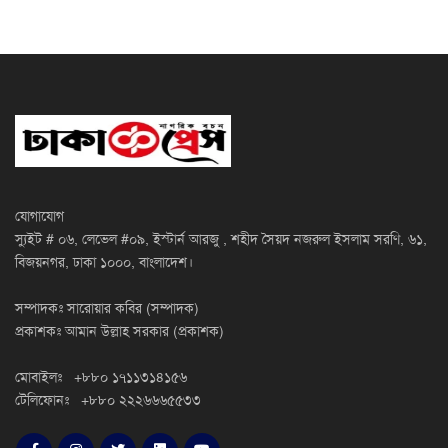
যোগাযোগ
স্যুইট # ০৬, লেভেল #০৯, ইস্টার্ন আরজু , শহীদ সৈয়দ নজরুল ইসলাম সরণি, ৬১,
বিজয়নগর, ঢাকা ১০০০, বাংলাদেশ।
সম্পাদকঃ সারোয়ার কবির (সম্পাদক)
প্রকাশকঃ আমান উল্লাহ সরকার (প্রকাশক)
মোবাইলঃ +৮৮০ ১৭১১৩১৪১৫৬
টেলিফোনঃ +৮৮০ ২২২৬৬৬৫৫৩৩