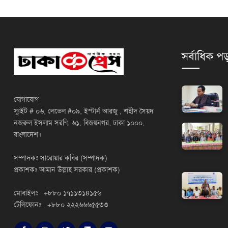
সর্বাধিক পড
যোগাযোগ
স্যুইট # ০৬, লেভেল #০৯, ইস্টার্ন আরজু , শহীদ সৈয়দ
নজরুল ইসলাম সরণি, ৬১, বিজয়নগর, ঢাকা ১০০০,
বাংলাদেশ।
সম্পাদকঃ সারোয়ার কবির (সম্পাদক)
প্রকাশকঃ আমান উল্লাহ সরকার (প্রকাশক)
মোবাইলঃ +৮৮০ ১৭১১৩১৪১৫৬
টেলিফোনঃ +৮৮০ ২২২৬৬৬৫৫৩৩