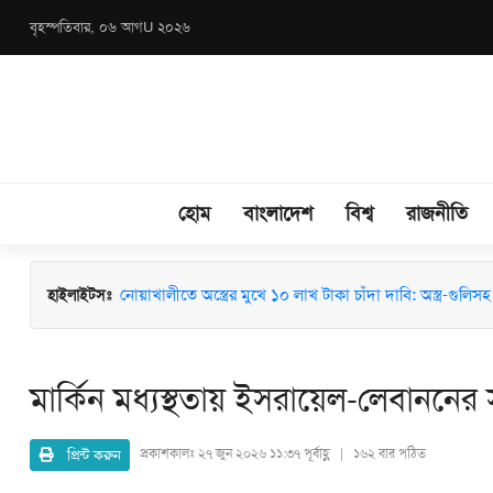
বৃহস্পতিবার, ০৬ আগU ২০২৬
হোম
বাংলাদেশ
বিশ্ব
রাজনীতি
মাধবপুরে জশনে জুলুস ও ঈদে মিলাদুন্নবী (সা.) উদযাপনে মতবিন
হাইলাইটসঃ
নোয়াখালীতে অস্ত্রের মুখে ১০ লাখ টাকা চাঁদা দাবি: অস্ত্র-গুলিসহ স
মার্কিন মধ্যস্থতায় ইসরায়েল-লেবাননের 
প্রিন্ট করুন
প্রকাশকালঃ
২৭ জুন ২০২৬ ১১:৩৭ পূর্বাহ্ণ | ১৬২ বার পঠিত