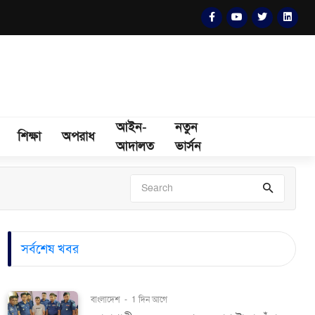
আইন-
নতুন
শিক্ষা
অপরাধ
আদালত
ভার্সন
সর্বশেষ খবর
বাংলাদেশ
-
1 দিন আগে