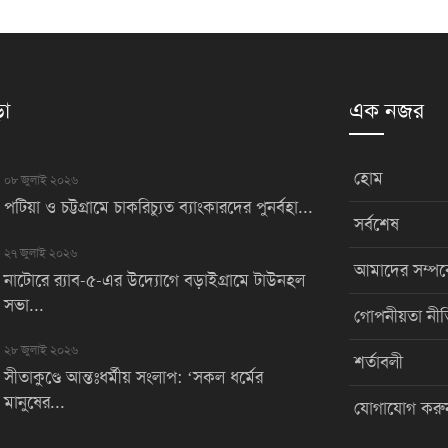
়া
এক নজর
হোম
০৮ জুলাই ২০২৬
পটিয়া ও চট্টগ্রামে চাকরিচ্যুত ব্যাংকারদের পুনর্বহা...
সর্বশেষ
২৭ জুলাই ২০২৬
আমাদের সম্পর্
নাটোরে র‌্যাব-৫-এর উদ্যোগে বড়াইগ্রামে টাউনহল
সভা...
গোপনীয়তা নীত
২৮ জুলাই ২০২৬
শর্তাবলী
সীতাকুণ্ডে আন্তঃধর্মীয় সংলাপ: ‘সকল ধর্মের
মানুষের...
যোগাযোগ করু