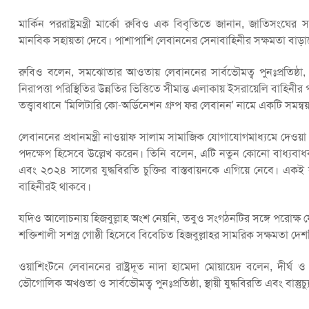
মার্কিন পররাষ্ট্রমন্ত্রী মার্কো রুবিও এক বিবৃতিতে জানান, জাতিসংঘে
মানবিক সহায়তা দেবে। পাশাপাশি লেবাননের সেনাবাহিনীর সক্ষমতা বাড়াতে
রুবিও বলেন, সমঝোতার আওতায় লেবাননের সার্বভৌমত্ব পুনঃপ্রতিষ্ঠা,
নিরাপত্তা পরিস্থিতির উন্নতির ভিত্তিতে সীমান্ত এলাকায় ইসরায়েলি বাহিনীর পু
তত্ত্বাবধানে ‘মিলিটারি কো-অর্ডিনেশন গ্রুপ ফর লেবানন’ নামে একটি সম
লেবাননের প্রধানমন্ত্রী নাওয়াফ সালাম সামাজিক যোগাযোগমাধ্যমে দেওয়া এ
পদক্ষেপ হিসেবে উল্লেখ করেন। তিনি বলেন, এটি নতুন কোনো বাধ্যবাধক
এবং ২০২৪ সালের যুদ্ধবিরতি চুক্তির বাস্তবায়নকে এগিয়ে নেবে। একই সঙ্
বাহিনীরই থাকবে।
যদিও আলোচনায় হিজবুল্লাহ অংশ নেয়নি, তবুও সংগঠনটির সঙ্গে পরোক্ষ 
শক্তিশালী সশস্ত্র গোষ্ঠী হিসেবে বিবেচিত হিজবুল্লাহর সামরিক সক্ষমতা 
ওয়াশিংটনে লেবাননের রাষ্ট্রদূত নাদা হামেদা মোয়ায়েদ বলেন, দ
ভৌগোলিক অখণ্ডতা ও সার্বভৌমত্ব পুনঃপ্রতিষ্ঠা, স্থায়ী যুদ্ধবিরতি এবং বাস্তু