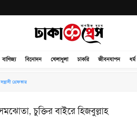
বাণিজ্য
বিনোদন
খেলাধুলা
চাকরি
জীবনযাপন
ধর্ম
িময় সভা অনুষ্ঠিত
ন্ত্রাসী গ্রেফতার
সমঝোতা, চুক্তির বাইরে হিজবুল্লাহ