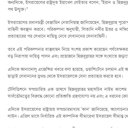
অন্যদিকে, ইসরায়েলের রাষ্ট্রদূত ইয়াখেল লেইতার বলেন, “ইরান ও হিজবুল
পথ উন্মুক্ত।”
ইসরায়েলের প্রধানমন্ত্রী বেঞ্জামিন নেতানিয়াহু জানিয়েছেন, হিজবুল্লাহ পুরোপ
বাহিনী অবস্থান করবে। পরিকল্পনা অনুযায়ী, লিতানি নদীর উত্তর ও দক্ষ
প্রত্যাহারের পর সেখানে দায়িত্ব নেবে লেবাননের সেনাবাহিনী।
তবে এই পরিকল্পনার বাস্তবায়ন নিয়ে সংশয় প্রকাশ করেছেন পর্যবেক্ষ
বড় নিরাপত্তা দায়িত্ব পালন এবং প্রয়োজনে হিজবুল্লাহর সঙ্গে সংঘাতে জড়াতে
এদিকে আনাদোলু এজেন্সির খবরে বলা হয়েছে, ওয়াশিংটনে চলমান এই আলোচ
ছাড়াই লেবাননের ভূখণ্ড থেকে ইসরায়েলকে সেনা প্রত্যাহার করতে হবে।
টেলিভিশনে সম্প্রচারিত এক ভাষণে হিজবুল্লাহর মহাসচিব নাইম কাশ
সার্বভৌমত্বের বিরুদ্ধে কোনো প্রতিশ্রুতি গ্রহণযোগ্য নয় এবং এ ধরনের কো
এদিকে ইসরায়েলের রাষ্ট্রায়ত্ত সম্প্রচারমাধ্যম ‘কান’ জানিয়েছে, আলোচ
লাইন। এপ্রিল মাসে নির্ধারিত এই কাল্পনিক সীমারেখা ইসরায়েল সীমান্ত থেক