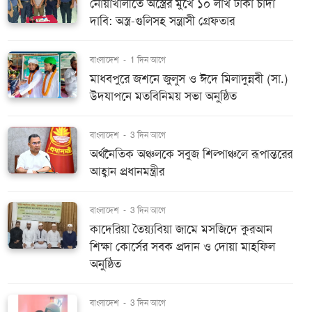
নোয়াখালীতে অস্ত্রের মুখে ১০ লাখ টাকা চাঁদা
দাবি: অস্ত্র-গুলিসহ সন্ত্রাসী গ্রেফতার
বাংলাদেশ
-
1 দিন আগে
মাধবপুরে জশনে জুলুস ও ঈদে মিলাদুন্নবী (সা.)
উদযাপনে মতবিনিময় সভা অনুষ্ঠিত
বাংলাদেশ
-
3 দিন আগে
অর্থনৈতিক অঞ্চলকে সবুজ শিল্পাঞ্চলে রূপান্তরের
আহ্বান প্রধানমন্ত্রীর
বাংলাদেশ
-
3 দিন আগে
কাদেরিয়া তৈয়্যবিয়া জামে মসজিদে কুরআন
শিক্ষা কোর্সের সবক প্রদান ও দোয়া মাহফিল
অনুষ্ঠিত
বাংলাদেশ
-
3 দিন আগে