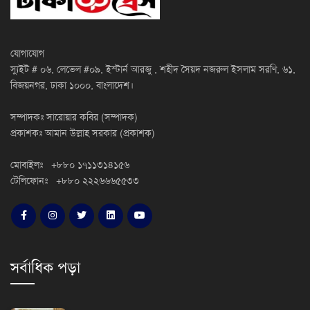
যোগাযোগ
স্যুইট # ০৬, লেভেল #০৯, ইস্টার্ন আরজু , শহীদ সৈয়দ নজরুল ইসলাম সরণি, ৬১,
বিজয়নগর, ঢাকা ১০০০, বাংলাদেশ।
সম্পাদকঃ সারোয়ার কবির (সম্পাদক)
প্রকাশকঃ আমান উল্লাহ সরকার (প্রকাশক)
মোবাইলঃ +৮৮০ ১৭১১৩১৪১৫৬
টেলিফোনঃ +৮৮০ ২২২৬৬৬৫৫৩৩
সর্বাধিক পড়া