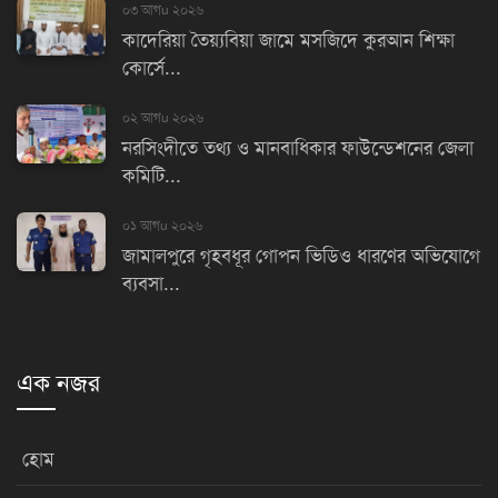
০৩ আগu ২০২৬
কাদেরিয়া তৈয়্যবিয়া জামে মসজিদে কুরআন শিক্ষা
কোর্সে...
০২ আগu ২০২৬
নরসিংদীতে তথ্য ও মানবাধিকার ফাউন্ডেশনের জেলা
কমিটি...
০১ আগu ২০২৬
জামালপুরে গৃহবধূর গোপন ভিডিও ধারণের অভিযোগে
ব্যবসা...
এক নজর
হোম