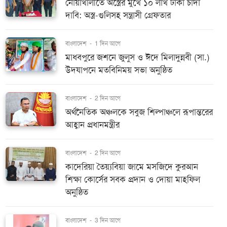
নোয়াখালীতে অস্ত্রের মুখে ১০ লাখ টাকা চাঁদা
দাবি: অস্ত্র-গুলিসহ সন্ত্রাসী গ্রেফতার
বাংলাদেশ
-
1 দিন আগে
মাধবপুরে জশনে জুলুস ও ঈদে মিলাদুন্নবী (সা.)
উদযাপনে মতবিনিময় সভা অনুষ্ঠিত
বাংলাদেশ
-
2 দিন আগে
অর্থনৈতিক অঞ্চলকে সবুজ শিল্পাঞ্চলে রূপান্তরের
আহ্বান প্রধানমন্ত্রীর
বাংলাদেশ
-
2 দিন আগে
কাদেরিয়া তৈয়্যবিয়া জামে মসজিদে কুরআন
শিক্ষা কোর্সের সবক প্রদান ও দোয়া মাহফিল
অনুষ্ঠিত
বাংলাদেশ
-
3 দিন আগে