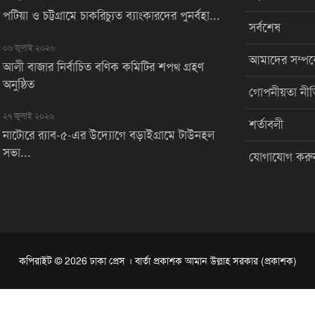
পটিয়া ও চট্টগ্রামে চাকরিচ্যুত ব্যাংকারদের পুনর্বহা...
সর্বশেষ
০৬ জুলাই ২০২৬
আমাদের সম্পর্
আলী বাজার নির্বাচিত বণিক কমিটির শপথ গ্রহণ
অনুষ্ঠিত
গোপনীয়তা নীত
২৭ জুলাই ২০২৬
শর্তাবলী
নাটোরে র‌্যাব-৫-এর উদ্যোগে বড়াইগ্রামে টাউনহল
সভা...
যোগাযোগ করু
কপিরাইট © 2026 ঢাকা প্রেস । বার্তা প্রকাশক আমান উল্লাহ সরকার (প্রকাশক)