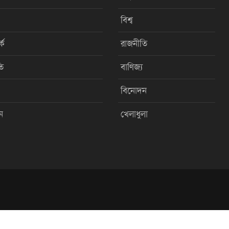
বিশ্ব
কে
রাজনীতি
ি
বাণিজ্য
বিনোদন
ন
খেলাধুলা