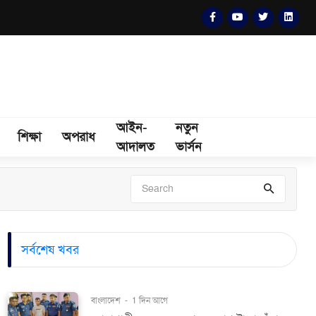
আইন-
নতুন
শিক্ষা
অপরাধ
আদালত
ভার্সন
সর্বশেষ খবর
বাংলাদেশ
-
1 দিন আগে