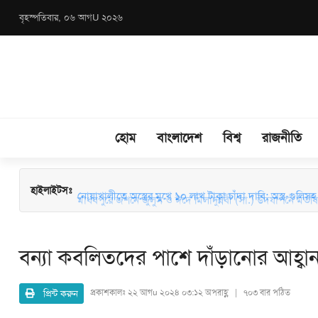
বৃহস্পতিবার, ০৬ আগU ২০২৬
হোম
বাংলাদেশ
বিশ্ব
রাজনীতি
মাধবপুরে জশনে জুলুস ও ঈদে মিলাদুন্নবী (সা.) উদযাপনে মতবিন
হাইলাইটসঃ
নোয়াখালীতে অস্ত্রের মুখে ১০ লাখ টাকা চাঁদা দাবি: অস্ত্র-গুলিসহ স
বন্যা কবলিতদের পাশে দাঁড়ানোর আহ্বা
প্রিন্ট করুন
প্রকাশকালঃ
২২ আগu ২০২৪ ০৩:১২ অপরাহ্ণ | ৭০৩ বার পঠিত