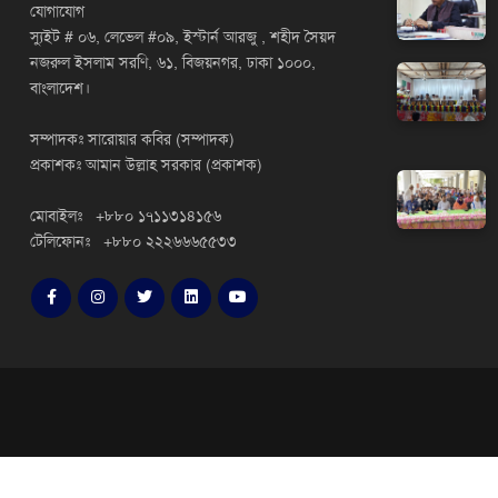
যোগাযোগ
স্যুইট # ০৬, লেভেল #০৯, ইস্টার্ন আরজু , শহীদ সৈয়দ
নজরুল ইসলাম সরণি, ৬১, বিজয়নগর, ঢাকা ১০০০,
বাংলাদেশ।
সম্পাদকঃ সারোয়ার কবির (সম্পাদক)
প্রকাশকঃ আমান উল্লাহ সরকার (প্রকাশক)
মোবাইলঃ +৮৮০ ১৭১১৩১৪১৫৬
টেলিফোনঃ +৮৮০ ২২২৬৬৬৫৫৩৩