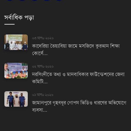
সর্বাধিক পড়া
০৩ আগu ২০২৬
কাদেরিয়া তৈয়্যবিয়া জামে মসজিদে কুরআন শিক্ষা
কোর্সে...
০২ আগu ২০২৬
নরসিংদীতে তথ্য ও মানবাধিকার ফাউন্ডেশনের জেলা
কমিটি...
০১ আগu ২০২৬
জামালপুরে গৃহবধূর গোপন ভিডিও ধারণের অভিযোগে
ব্যবসা...