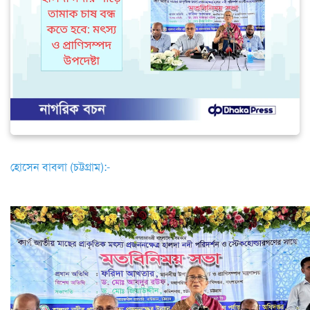
হোসেন বাবলা (চট্টগ্রাম):-