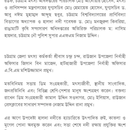
রউফ, চট্টগ্রাম মৎস্য অধিদপ্তরের পরিচালক মোঃ আনোয়ার হোসেন, মৎস্য
ও প্রাণিসম্পদ মন্ত্রণালয়ের যুগ্মসচিব মোঃ হেমায়েত হোসেন, যুগ্মসচিব ড.
আবু নঈম মুহাম্মদ আব্দুছ ছবুর, চট্টগ্রাম বিশ্ববিদ্যালয়ের প্রাণিবিদ্যা
বিভাগের অধ্যাপক ও হালদা নদী গবেষক ড. মোঃ মনজুরুল কিবরিয়া,
রাঙামাটি কৃষি সম্প্রসারণ অধিদপ্তরের অতিরিক্ত পরিচালক ম: নাসিম
হায়দার, চট্টগ্রাম নৌ পুলিশ সুপার এএফএম নিজাম উদ্দিন।
চট্টগ্রাম জেলা মৎস্য কর্মকর্তা শ্রীবাস চন্দ্র চন্দ, রাউজান উপজেলা নির্বাহী
অফিসার জিসান বিন মাজেদ, হাটহাজারী উপজেলা নির্বাহী অফিসার
এ.বি.এম মশিউজ্জামান প্রমুখ।
মতবিনিময় সভায় ডিম সংগ্রহকারী, মৎস্যজীবী, স্থানীয় সাংবাদিক,
জনপ্রতিনিধি এবং বিভিন্ন শ্রেণি-পেশার মানুষ অংশগ্রহণ করেন। বক্তব্য
রাখেন ডিম সংগ্রহকারী কামাল উদ্দিন সওদাগর, মোঃ ইলিয়াস, রাউজান
প্রেসক্লাবের সাধারণ সম্পাদক নেজাম উদ্দিন রানা প্রমুখ।
এর আগে উপদেষ্টা হালদা নদীতে হ্যাচারিতে উৎপাদিত রুই, কাতলা ও
মৃগেল পোনা অবমুক্ত করেন এবং সভা শেষে নদী রক্ষায় প্রযুক্তির অংশ