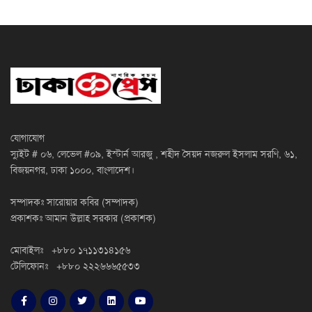
যোগাযোগ
স্যুইট # ০৬, লেভেল #০৯, ইস্টার্ন আরজু , শহীদ সৈয়দ নজরুল ইসলাম সরণি, ৬১,
বিজয়নগর, ঢাকা ১০০০, বাংলাদেশ।
সম্পাদকঃ সারোয়ার কবির (সম্পাদক)
প্রকাশকঃ আমান উল্লাহ সরকার (প্রকাশক)
মোবাইলঃ +৮৮০ ১৭১১৩১৪১৫৬
টেলিফোনঃ +৮৮০ ২২২৬৬৬৫৫৩৩