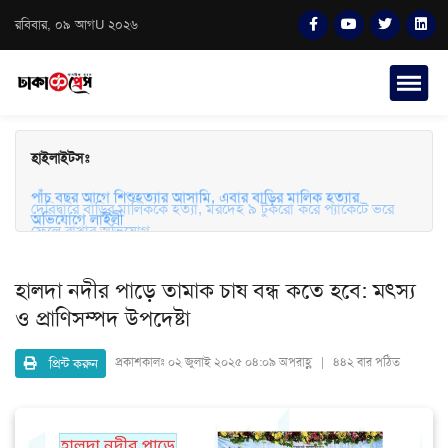
রবিবার, ০৯ আগU ২০২৬
হাইলাইটসঃ
দেবিদ্বারে বাড়ির মালিককে হত্যা, মরদেহ ৯ টুকরো করে প্যাকেটে ভরে
ফেলে রাখার অভিযোগ
পাঁচ বছর আগে শিশুহত্যার আসামি, এবার বাড়ির মালিক হত্যার
অভিযোগে লাইলী
হালদা নদীর পাড়ে তামাক চাষ বন্ধ কতে হবে: মৎস্য
ও প্রাণিসম্পদ উপদেষ্টা
প্রিন্ট করুন
প্রকাশকালঃ
০২ জুলাই ২০২৫ ০৪:০৯ অপরাহ্ণ | ৪৪২ বার পঠিত