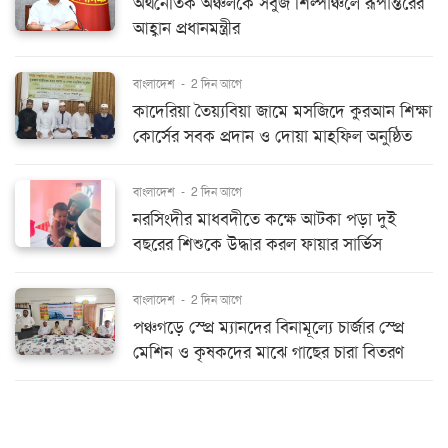
অর্থনৈতিক অঞ্চলকে সবুজ শিল্পাঞ্চলে রূপান্তরের
আহ্বান প্রধানমন্ত্রীর
বাংলাদেশ
-
2 দিন আগে
কাদেরিয়া তৈয়্যবিয়া জামে মসজিদে কুরআন শিক্ষা
কোর্সের সবক প্রদান ও দোয়া মাহফিল অনুষ্ঠিত
বাংলাদেশ
-
2 দিন আগে
নরসিংদীর মাধবদীতে কক্ষে আটকা পড়া দুই
বছরের শিশুকে উদ্ধার করল ফায়ার সার্ভিস
বাংলাদেশ
-
2 দিন আগে
পঞ্চগড়ে স্প্রে ম্যানদের বিনামূল্যে চার্জার স্প্রে
মেশিন ও কৃষকদের মাঝে গাছের চারা বিতরণ