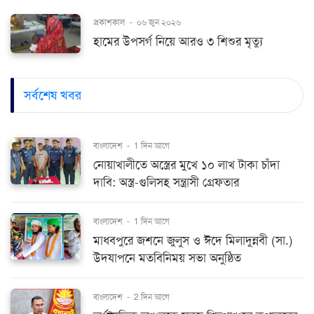
প্রকাশকাল
-
০৬ জুন ২০২৬
হামের উপসর্গ নিয়ে আরও ৩ শিশুর মৃত্যু
সর্বশেষ খবর
বাংলাদেশ
-
1 দিন আগে
নোয়াখালীতে অস্ত্রের মুখে ১০ লাখ টাকা চাঁদা
দাবি: অস্ত্র-গুলিসহ সন্ত্রাসী গ্রেফতার
বাংলাদেশ
-
1 দিন আগে
মাধবপুরে জশনে জুলুস ও ঈদে মিলাদুন্নবী (সা.)
উদযাপনে মতবিনিময় সভা অনুষ্ঠিত
বাংলাদেশ
-
2 দিন আগে