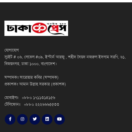
যোগাযোগ
স্যুইট # ০৬, লেভেল #০৯, ইস্টার্ন আরজু , শহীদ সৈয়দ নজরুল ইসলাম সরণি, ৬১,
বিজয়নগর, ঢাকা ১০০০, বাংলাদেশ।
সম্পাদকঃ সারোয়ার কবির (সম্পাদক)
প্রকাশকঃ আমান উল্লাহ সরকার (প্রকাশক)
মোবাইলঃ +৮৮০ ১৭১১৩১৪১৫৬
টেলিফোনঃ +৮৮০ ২২২৬৬৬৫৫৩৩