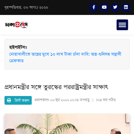
বৃহস্পতিবার, ০৬ আগU ২০২৬
হাইলাইটসঃ
নোয়াখালীতে অস্ত্রের মুখে ১০ লাখ টাকা চাঁদা দাবি: অস্ত্র-গুলিসহ সন্ত্রাসী
মাধবপুরে জশনে জুলুস ও ঈদে মিলাদুন্নবী (সা.) উদযাপনে মতবিনিময়
গ্রেফতার
সভা অনুষ্ঠিত
প্রধানমন্ত্রীর সঙ্গে তুরস্কের পররাষ্ট্রমন্ত্রীর সাক্ষাৎ
প্রিন্ট করুন
প্রকাশকালঃ
০৬ জুন ২০২৬ ০৬:১৪ অপরাহ্ণ | ১৬৪ বার পঠিত