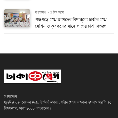
বাংলাদেশ
-
2 দিন আগে
পঞ্চগড়ে স্প্রে ম্যানদের বিনামূল্যে চার্জার স্প্রে
মেশিন ও কৃষকদের মাঝে গাছের চারা বিতরণ
যোগাযোগ
স্যুইট # ০৬, লেভেল #০৯, ইস্টার্ন আরজু , শহীদ সৈয়দ নজরুল ইসলাম সরণি, ৬১,
বিজয়নগর, ঢাকা ১০০০, বাংলাদেশ।