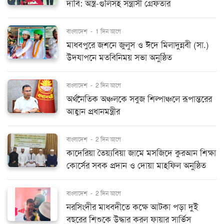
দাবি: অস্ত্র-গুলিসহ সন্ত্রাসী গ্রেফতার
বাংলাদেশ
-
1 দিন আগে
মাধবপুরে জশনে জুলুস ও ঈদে মিলাদুন্নবী (সা.)
উদযাপনে মতবিনিময় সভা অনুষ্ঠিত
বাংলাদেশ
-
2 দিন আগে
অর্থনৈতিক অঞ্চলকে সবুজ শিল্পাঞ্চলে রূপান্তরের
আহ্বান প্রধানমন্ত্রীর
বাংলাদেশ
-
2 দিন আগে
কাদেরিয়া তৈয়্যবিয়া জামে মসজিদে কুরআন শিক্ষা
কোর্সের সবক প্রদান ও দোয়া মাহফিল অনুষ্ঠিত
বাংলাদেশ
-
2 দিন আগে
নরসিংদীর মাধবদীতে কক্ষে আটকা পড়া দুই
বছরের শিশুকে উদ্ধার করল ফায়ার সার্ভিস