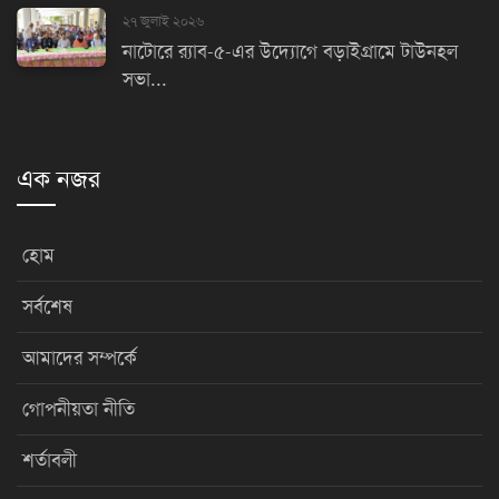
২৭ জুলাই ২০২৬
নাটোরে র‌্যাব-৫-এর উদ্যোগে বড়াইগ্রামে টাউনহল
সভা...
এক নজর
হোম
সর্বশেষ
আমাদের সম্পর্কে
গোপনীয়তা নীতি
শর্তাবলী