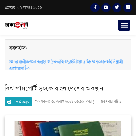
শুক্রবার, ০৭ আগU ২০২৬
হাইলাইটসঃ
মাধবপুরে জশনে জুলুস ও ঈদে মিলাদুন্নবী (সা.) উদযাপনে মতবিনিময়
সভা অনুষ্ঠিত
নোয়াখালীতে অস্ত্রের মুখে ১০ লাখ টাকা চাঁদা দাবি: অস্ত্র-গুলিসহ সন্ত্রাসী
গ্রেফতার
বিশ্ব পাসপোর্ট সূচকে বাংলাদেশের অবস্থান
প্রিন্ট করুন
প্রকাশকালঃ
৩০ জুলাই ২০২৪ ০৩:৩৩ অপরাহ্ণ | ৪৫৭ বার পঠিত