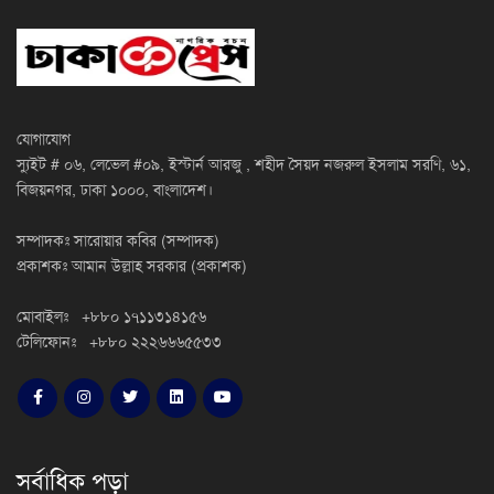
যোগাযোগ
স্যুইট # ০৬, লেভেল #০৯, ইস্টার্ন আরজু , শহীদ সৈয়দ নজরুল ইসলাম সরণি, ৬১,
বিজয়নগর, ঢাকা ১০০০, বাংলাদেশ।
সম্পাদকঃ সারোয়ার কবির (সম্পাদক)
প্রকাশকঃ আমান উল্লাহ সরকার (প্রকাশক)
মোবাইলঃ +৮৮০ ১৭১১৩১৪১৫৬
টেলিফোনঃ +৮৮০ ২২২৬৬৬৫৫৩৩
সর্বাধিক পড়া