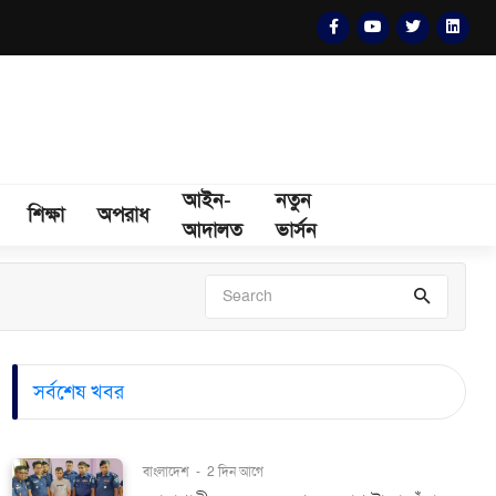
আইন-
নতুন
শিক্ষা
অপরাধ
আদালত
ভার্সন
সর্বশেষ খবর
বাংলাদেশ
-
2 দিন আগে