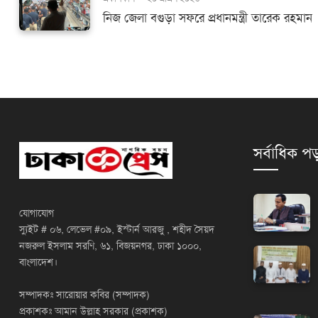
নিজ জেলা বগুড়া সফরে প্রধানমন্ত্রী তারেক রহমান
সর্বাধিক পড
যোগাযোগ
স্যুইট # ০৬, লেভেল #০৯, ইস্টার্ন আরজু , শহীদ সৈয়দ
নজরুল ইসলাম সরণি, ৬১, বিজয়নগর, ঢাকা ১০০০,
বাংলাদেশ।
সম্পাদকঃ সারোয়ার কবির (সম্পাদক)
প্রকাশকঃ আমান উল্লাহ সরকার (প্রকাশক)