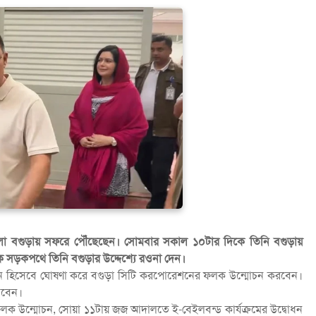
িজ জেলা বগুড়ায় সফরে পৌঁছেছেন। সোমবার সকাল ১০টার দিকে তিনি বগুড়ায়
 সড়কপথে তিনি বগুড়ার উদ্দেশ্যে রওনা দেন।
রেশন হিসেবে ঘোষণা করে বগুড়া সিটি করপোরেশনের ফলক উন্মোচন করবেন।
েবেন।
লক উন্মোচন, সোয়া ১১টায় জজ আদালতে ই-বেইলবন্ড কার্যক্রমের উদ্বোধন