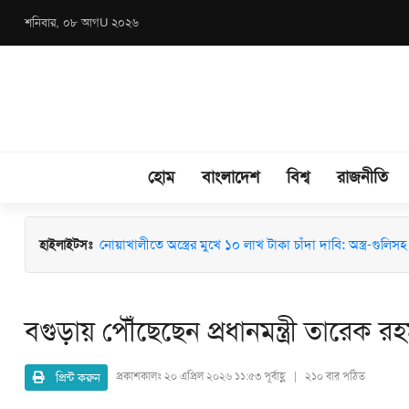
শনিবার, ০৮ আগU ২০২৬
হোম
বাংলাদেশ
বিশ্ব
রাজনীতি
হাইলাইটসঃ
মাধবপুরে জশনে জুলুস ও ঈদে মিলাদুন্নবী (সা.) উদযাপনে মতবিন
নোয়াখালীতে অস্ত্রের মুখে ১০ লাখ টাকা চাঁদা দাবি: অস্ত্র-গুলিসহ স
বগুড়ায় পৌঁছেছেন প্রধানমন্ত্রী তারেক র
প্রিন্ট করুন
প্রকাশকালঃ
২০ এপ্রিল ২০২৬ ১১:৫৩ পূর্বাহ্ণ | ২১০ বার পঠিত