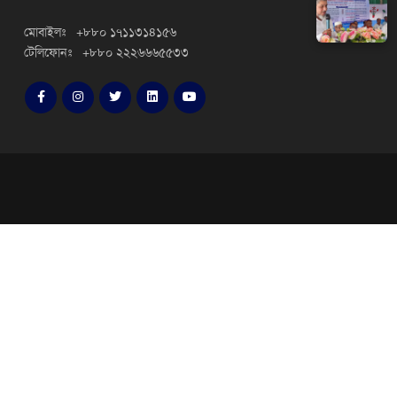
মোবাইলঃ +৮৮০ ১৭১১৩১৪১৫৬
টেলিফোনঃ +৮৮০ ২২২৬৬৬৫৫৩৩