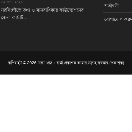
০২ আগu ২০২৬
শর্তাবলী
নরসিংদীতে তথ্য ও মানবাধিকার ফাউন্ডেশনের
জেলা কমিটি...
যোগাযোগ করু
কপিরাইট © 2026 ঢাকা প্রেস । বার্তা প্রকাশক আমান উল্লাহ সরকার (প্রকাশক)