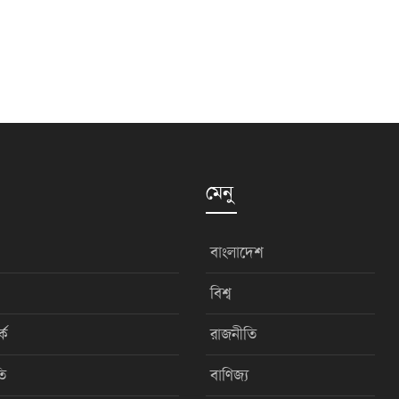
মেনু
বাংলাদেশ
বিশ্ব
কে
রাজনীতি
ি
বাণিজ্য