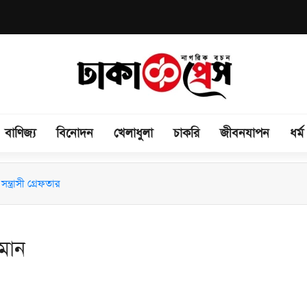
বাণিজ্য
বিনোদন
খেলাধুলা
চাকরি
জীবনযাপন
ধর্ম
িময় সভা অনুষ্ঠিত
ন্ত্রাসী গ্রেফতার
হমান