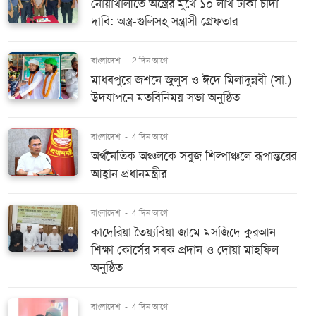
নোয়াখালীতে অস্ত্রের মুখে ১০ লাখ টাকা চাঁদা
দাবি: অস্ত্র-গুলিসহ সন্ত্রাসী গ্রেফতার
বাংলাদেশ
-
2 দিন আগে
মাধবপুরে জশনে জুলুস ও ঈদে মিলাদুন্নবী (সা.)
উদযাপনে মতবিনিময় সভা অনুষ্ঠিত
বাংলাদেশ
-
4 দিন আগে
অর্থনৈতিক অঞ্চলকে সবুজ শিল্পাঞ্চলে রূপান্তরের
আহ্বান প্রধানমন্ত্রীর
বাংলাদেশ
-
4 দিন আগে
কাদেরিয়া তৈয়্যবিয়া জামে মসজিদে কুরআন
শিক্ষা কোর্সের সবক প্রদান ও দোয়া মাহফিল
অনুষ্ঠিত
বাংলাদেশ
-
4 দিন আগে