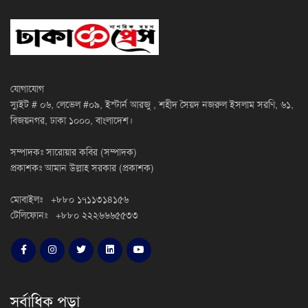
যোগাযোগ
স্যুইট # ০৬, লেভেল #০৯, ইস্টার্ন আরজু , শহীদ সৈয়দ নজরুল ইসলাম সরণি, ৬১,
বিজয়নগর, ঢাকা ১০০০, বাংলাদেশ।
সম্পাদকঃ সারোয়ার কবির (সম্পাদক)
প্রকাশকঃ আমান উল্লাহ সরকার (প্রকাশক)
মোবাইলঃ +৮৮০ ১৭১১৩১৪১৫৬
টেলিফোনঃ +৮৮০ ২২২৬৬৬৫৫৩৩
সর্বাধিক পড়া