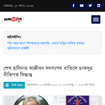
সোমবার, ১০ আগU ২০২৬
হাইলাইটসঃ
পাঁচ বছর আগে শিশুহত্যার আসামি, এবার বাড়ির মালিক হত্যার
অভিযোগে লাইলী
শেখ হাসিনার আজীবন সদস্যপদ বাতিলে ডাকসুর
নীতিগত সিদ্ধান্ত
প্রিন্ট করুন
প্রকাশকালঃ
০৬ নভেম্বর ২০২৫ ০৬:১৩ অপরাহ্ণ | ৪২৮ বার পঠিত