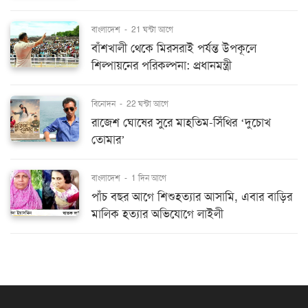
বাংলাদেশ
-
21 ঘন্টা আগে
বাঁশখালী থেকে মিরসরাই পর্যন্ত উপকূলে
শিল্পায়নের পরিকল্পনা: প্রধানমন্ত্রী
বিনোদন
-
22 ঘন্টা আগে
রাজেশ ঘোষের সুরে মাহতিম-সিঁথির ‘দুচোখ
তোমার’
বাংলাদেশ
-
1 দিন আগে
পাঁচ বছর আগে শিশুহত্যার আসামি, এবার বাড়ির
মালিক হত্যার অভিযোগে লাইলী