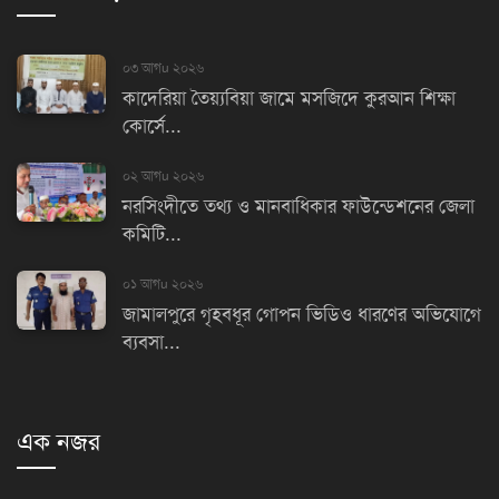
০৩ আগu ২০২৬
কাদেরিয়া তৈয়্যবিয়া জামে মসজিদে কুরআন শিক্ষা
কোর্সে...
০২ আগu ২০২৬
নরসিংদীতে তথ্য ও মানবাধিকার ফাউন্ডেশনের জেলা
কমিটি...
০১ আগu ২০২৬
জামালপুরে গৃহবধূর গোপন ভিডিও ধারণের অভিযোগে
ব্যবসা...
এক নজর