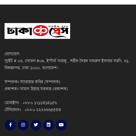
যোগাযোগ
স্যুইট # ০৬, লেভেল #০৯, ইস্টার্ন আরজু , শহীদ সৈয়দ নজরুল ইসলাম সরণি, ৬১,
বিজয়নগর, ঢাকা ১০০০, বাংলাদেশ।
সম্পাদকঃ সারোয়ার কবির (সম্পাদক)
প্রকাশকঃ আমান উল্লাহ সরকার (প্রকাশক)
মোবাইলঃ +৮৮০ ১৭১১৩১৪১৫৬
টেলিফোনঃ +৮৮০ ২২২৬৬৬৫৫৩৩