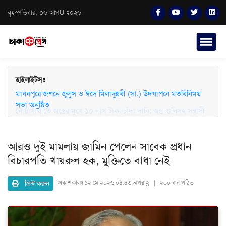
বৃহস্পতিবার, ০৬ আগU ২০২৬
হাইলাইটসঃ
মাধবপুরে জশনে জুলুস ও ঈদে মিলাদুন্নবী (সা.) উদযাপনে মতবিনিময়
সভা অনুষ্ঠিত
আরও দুই মামলায় জামিন পেলেন সাবেক প্রধান
বিচারপতি খায়রুল হক, মুক্তিতে বাধা নেই
প্রিন্ট করুন
প্রকাশকালঃ
১২ মে ২০২৬ ০৪:৪৩ অপরাহ্ণ | ২০০ বার পঠিত