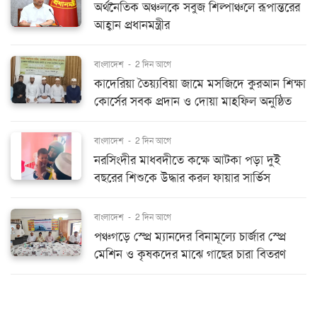
অর্থনৈতিক অঞ্চলকে সবুজ শিল্পাঞ্চলে রূপান্তরের
আহ্বান প্রধানমন্ত্রীর
বাংলাদেশ
-
2 দিন আগে
কাদেরিয়া তৈয়্যবিয়া জামে মসজিদে কুরআন শিক্ষা
কোর্সের সবক প্রদান ও দোয়া মাহফিল অনুষ্ঠিত
বাংলাদেশ
-
2 দিন আগে
নরসিংদীর মাধবদীতে কক্ষে আটকা পড়া দুই
বছরের শিশুকে উদ্ধার করল ফায়ার সার্ভিস
বাংলাদেশ
-
2 দিন আগে
পঞ্চগড়ে স্প্রে ম্যানদের বিনামূল্যে চার্জার স্প্রে
মেশিন ও কৃষকদের মাঝে গাছের চারা বিতরণ