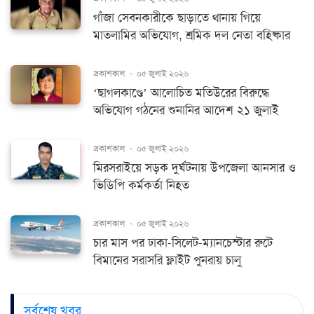
গাঁজা সেবনকারীকে ছাড়াতে থানায় গিয়ে
মাতলামির অভিযোগ, শ্রমিক দল নেতা বহিষ্কার
প্রকাশকাল
-
০৫ জুলাই ২০২৬
‘ছাগলকাণ্ডে’ আলোচিত মতিউরের বিরুদ্ধে
অভিযোগ গঠনের শুনানির আদেশ ২১ জুলাই
প্রকাশকাল
-
০৫ জুলাই ২০২৬
মিরসরাইয়ে সড়ক দুর্ঘটনায় উপজেলা আনসার ও
ভিডিপি কর্মকর্তা নিহত
প্রকাশকাল
-
০৫ জুলাই ২০২৬
চার মাস পর ঢাকা-সিলেট-ম্যানচেস্টার রুটে
বিমানের সরাসরি ফ্লাইট পুনরায় চালু
সর্বশেষ খবর