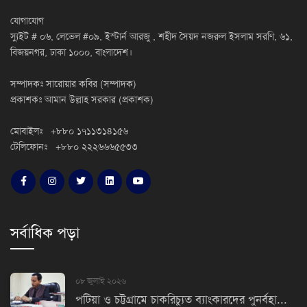
যোগাযোগ
স্যুইট # ০৬, লেভেল #০৯, ইস্টার্ন আরজু , শহীদ সৈয়দ নজরুল ইসলাম সরণি, ৬১,
বিজয়নগর, ঢাকা ১০০০, বাংলাদেশ।
সম্পাদকঃ সারোয়ার কবির (সম্পাদক)
প্রকাশকঃ আমান উল্লাহ সরকার (প্রকাশক)
মোবাইলঃ +৮৮০ ১৭১১৩১৪১৫৬
টেলিফোনঃ +৮৮০ ২২২৬৬৬৫৫৩৩
সর্বাধিক পড়া
০৮ জুলাই ২০২৬
পটিয়া ও চট্টগ্রামে চাকরিচ্যুত ব্যাংকারদের পুনর্বহা...