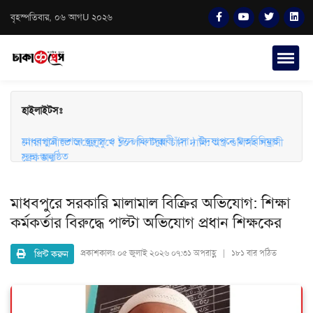
বৃহস্পতিবার, ০৬ আগU ২০২৬
হাইলাইটসঃ
মাধবপুরে জশনে জুলুস ও ঈদে মিলাদুন্নবী (সা.) উদযাপনে মতবিনিময়
সভা অনুষ্ঠিত
নোয়াখালীতে অস্ত্রের মুখে ১০ লাখ টাকা চাঁদা দাবি: অস্ত্র-গুলিসহ সন্ত্রাসী
গ্রেফতার
মাধবপুরে সরকারি মালামাল বিক্রির অভিযোগ: শিক্ষা
কর্মকর্তার বিরুদ্ধে পাল্টা অভিযোগ প্রধান শিক্ষকের
প্রিন্ট করুন
প্রকাশকালঃ
০৫ জুলাই ২০২৬ ০৭:৩১ অপরাহ্ণ | ১৮১ বার পঠিত