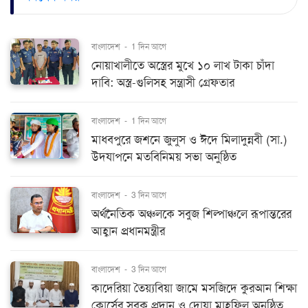
বাংলাদেশ
-
1 দিন আগে
নোয়াখালীতে অস্ত্রের মুখে ১০ লাখ টাকা চাঁদা
দাবি: অস্ত্র-গুলিসহ সন্ত্রাসী গ্রেফতার
বাংলাদেশ
-
1 দিন আগে
মাধবপুরে জশনে জুলুস ও ঈদে মিলাদুন্নবী (সা.)
উদযাপনে মতবিনিময় সভা অনুষ্ঠিত
বাংলাদেশ
-
3 দিন আগে
অর্থনৈতিক অঞ্চলকে সবুজ শিল্পাঞ্চলে রূপান্তরের
আহ্বান প্রধানমন্ত্রীর
বাংলাদেশ
-
3 দিন আগে
কাদেরিয়া তৈয়্যবিয়া জামে মসজিদে কুরআন শিক্ষা
কোর্সের সবক প্রদান ও দোয়া মাহফিল অনুষ্ঠিত