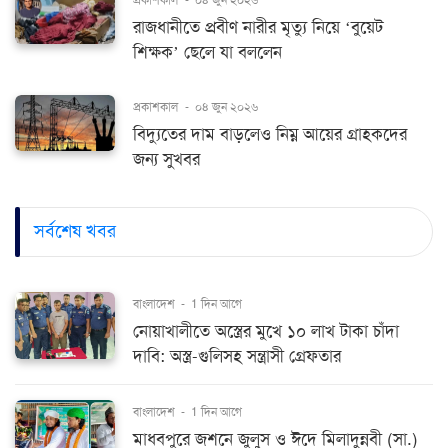
রাজধানীতে প্রবীণ নারীর মৃত্যু নিয়ে ‘বুয়েট
শিক্ষক’ ছেলে যা বললেন
প্রকাশকাল
-
০৪ জুন ২০২৬
বিদ্যুতের দাম বাড়লেও নিম্ন আয়ের গ্রাহকদের
জন্য সুখবর
সর্বশেষ খবর
বাংলাদেশ
-
1 দিন আগে
নোয়াখালীতে অস্ত্রের মুখে ১০ লাখ টাকা চাঁদা
দাবি: অস্ত্র-গুলিসহ সন্ত্রাসী গ্রেফতার
বাংলাদেশ
-
1 দিন আগে
মাধবপুরে জশনে জুলুস ও ঈদে মিলাদুন্নবী (সা.)