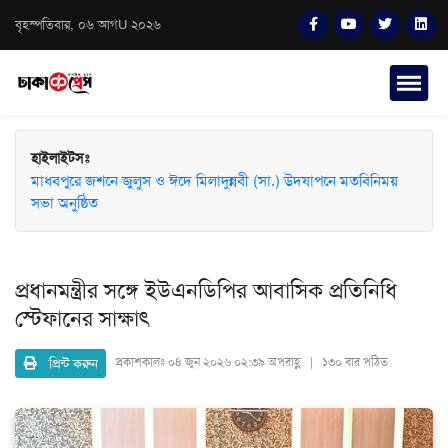
বৃহস্পতিবার, ০৬ আগU ২০২৬
হাইলাইটসঃ
মাধবপুরে জশনে জুলুস ও ঈদে মিলাদুন্নবী (সা.) উদযাপনে মতবিনিময়
সভা অনুষ্ঠিত
প্রধানমন্ত্রীর সঙ্গে ইউএনডিপির আবাসিক প্রতিনিধি
স্টেফানের সাক্ষাৎ
প্রিন্ট করুন
প্রকাশকালঃ
০৪ জুন ২০২৬ ০২:৩৯ অপরাহ্ণ | ১৩০ বার পঠিত