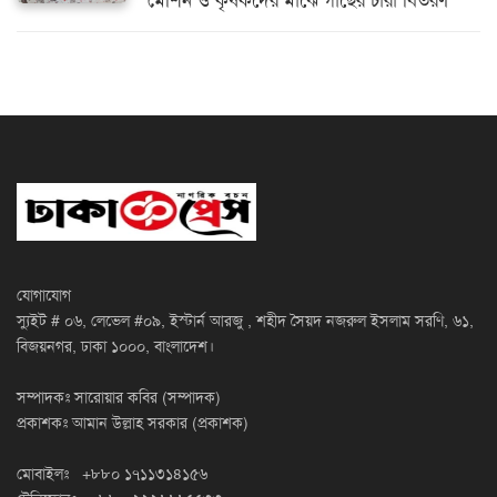
মেশিন ও কৃষকদের মাঝে গাছের চারা বিতরণ
যোগাযোগ
স্যুইট # ০৬, লেভেল #০৯, ইস্টার্ন আরজু , শহীদ সৈয়দ নজরুল ইসলাম সরণি, ৬১,
বিজয়নগর, ঢাকা ১০০০, বাংলাদেশ।
সম্পাদকঃ সারোয়ার কবির (সম্পাদক)
প্রকাশকঃ আমান উল্লাহ সরকার (প্রকাশক)
মোবাইলঃ +৮৮০ ১৭১১৩১৪১৫৬