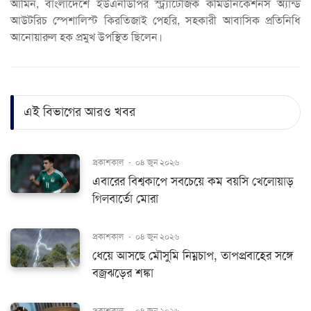
আমিন, বাংলাদেশে ইউএনডিপির স্ট্র্যাটেজিক কমিউনিকেশনস অ্যান্ড
আউটরিচ স্পেশালিস্ট কিরতিজাই পেহরি, সহকারী আবাসিক প্রতিনিধি
আনোয়ারুল হক প্রমুখ উপস্থিত ছিলেন।
এই বিভাগের আরও খবর
প্রকাশকাল
-
০৪ জুন ২০২৬
এবারের বিশ্বকাপে সবচেয়ে কম বয়সি খেলোয়াড়
গিলবার্তো মোরা
প্রকাশকাল
-
০৪ জুন ২০২৬
ধেয়ে আসছে মৌসুমি নিম্নচাপ, তাপপ্রবাহের সঙ্গে
বজ্রঝড়ের শঙ্কা
প্রকাশকাল
-
০৪ জুন ২০২৬