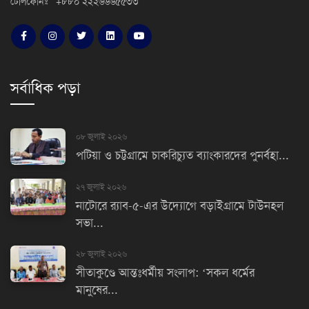
টেলিফোনঃ +৮৮০ ২২২৬৬৬৫৫৩৩
সর্বাধিক পড়া
০৮ জুলাই ২০২৬
পটিয়া ও চট্টগ্রামে চাকরিচ্যুত ব্যাংকারদের পুনর্বহা...
২৭ জুলাই ২০২৬
নাটোরে র‌্যাব-৫-এর উদ্যোগে বড়াইগ্রামে টাউনহল
সভা...
২৮ জুলাই ২০২৬
সীতাকুণ্ডে আন্তঃধর্মীয় সংলাপ: ‘সকল ধর্মের
মানুষের...