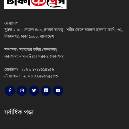
যোগাযোগ
স্যুইট # ০৬, লেভেল #০৯, ইস্টার্ন আরজু , শহীদ সৈয়দ নজরুল ইসলাম সরণি, ৬১,
বিজয়নগর, ঢাকা ১০০০, বাংলাদেশ।
সম্পাদকঃ সারোয়ার কবির (সম্পাদক)
প্রকাশকঃ আমান উল্লাহ সরকার (প্রকাশক)
মোবাইলঃ +৮৮০ ১৭১১৩১৪১৫৬
টেলিফোনঃ +৮৮০ ২২২৬৬৬৫৫৩৩
সর্বাধিক পড়া