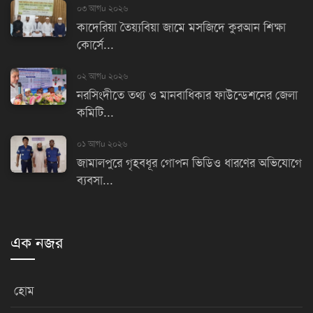
০৩ আগu ২০২৬
কাদেরিয়া তৈয়্যবিয়া জামে মসজিদে কুরআন শিক্ষা
কোর্সে...
০২ আগu ২০২৬
নরসিংদীতে তথ্য ও মানবাধিকার ফাউন্ডেশনের জেলা
কমিটি...
০১ আগu ২০২৬
জামালপুরে গৃহবধূর গোপন ভিডিও ধারণের অভিযোগে
ব্যবসা...
এক নজর
হোম