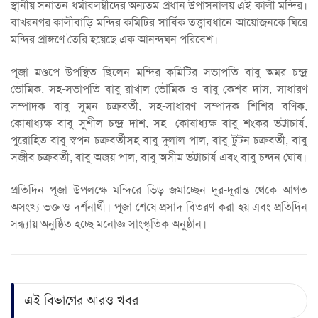
স্থানীয় সনাতন ধর্মাবলম্বীদের অন্যতম প্রধান উপাসনালয় এই কালী মন্দির।
বাখরনগর কালীবাড়ি মন্দির কমিটির সার্বিক তত্ত্বাবধানে আয়োজনকে ঘিরে
মন্দির প্রাঙ্গণে তৈরি হয়েছে এক আনন্দঘন পরিবেশ।
পূজা মণ্ডপে উপস্থিত ছিলেন মন্দির কমিটির সভাপতি বাবু অমর চন্দ্র
ভৌমিক, সহ-সভাপতি বাবু রাখাল ভৌমিক ও বাবু কেশব দাস, সাধারণ
সম্পাদক বাবু সুমন চক্রবর্তী, সহ-সাধারণ সম্পাদক শিশির বণিক,
কোষাধ্যক্ষ বাবু সুশীল চন্দ্র দাশ, সহ- কোষাধ্যক্ষ বাবু শংকর ভট্টাচার্য,
পুরোহিত বাবু স্বপন চক্রবর্তীসহ বাবু দুলাল পাল, বাবু টুটন চক্রবর্তী, বাবু
সজীব চক্রবর্তী, বাবু অজয় পাল, বাবু অসীম ভট্টাচার্য এবং বাবু চন্দন ঘোষ।
প্রতিদিন পূজা উপলক্ষে মন্দিরে ভিড় জমাচ্ছেন দূর-দূরান্ত থেকে আগত
অসংখ্য ভক্ত ও দর্শনার্থী। পূজা শেষে প্রসাদ বিতরণ করা হয় এবং প্রতিদিন
সন্ধ্যায় অনুষ্ঠিত হচ্ছে মনোজ্ঞ সাংস্কৃতিক অনুষ্ঠান।
এই বিভাগের আরও খবর