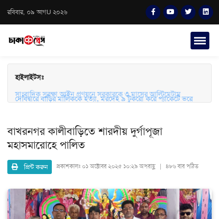
রবিবার, ০৯ আগU ২০২৬
হাইলাইটসঃ
সাংবাদিক সুরক্ষা আইন প্রণয়নে সরকারকে ৩ মাসের আল্টিমেটাম
দেবিদ্বারে বাড়ির মালিককে হত্যা, মরদেহ ৯ টুকরো করে প্যাকেটে ভরে
ফেলে রাখার অভিযোগ
বাখরনগর কালীবাড়িতে শারদীয় দুর্গাপূজা
মহাসমারোহে পালিত
প্রিন্ট করুন
প্রকাশকালঃ
০১ অক্টোবর ২০২৫ ১০:২৯ অপরাহ্ণ | ৪৮৬ বার পঠিত