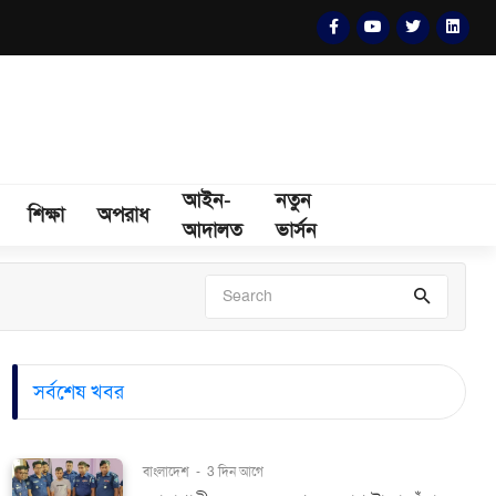
আইন-
নতুন
শিক্ষা
অপরাধ
আদালত
ভার্সন
সর্বশেষ খবর
বাংলাদেশ
-
3 দিন আগে