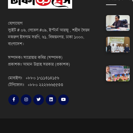
যোগাযোগ
স্যুইট # ০৬, লেভেল #০৯, ইস্টার্ন আরজু , শহীদ সৈয়দ
নজরুল ইসলাম সরণি, ৬১, বিজয়নগর, ঢাকা ১০০০,
বাংলাদেশ।
সম্পাদকঃ সারোয়ার কবির (সম্পাদক)
প্রকাশকঃ আমান উল্লাহ সরকার (প্রকাশক)
মোবাইলঃ +৮৮০ ১৭১১৩১৪১৫৬
টেলিফোনঃ +৮৮০ ২২২৬৬৬৫৫৩৩