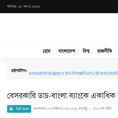
শনিবার, ০৮ আগU ২০২৬
হোম
বাংলাদেশ
বিশ্ব
রাজনীতি
মাধবপুরে জশনে জুলুস ও ঈদে মিলাদুন্নবী (সা.) উদযাপনে মতবিন
হাইলাইটসঃ
বেসরকারি ডাচ-বাংলা ব্যাংকে একাধিক প
প্রিন্ট করুন
প্রকাশকালঃ
০৩ অক্টোবর ২০২৪ ০১:৩২ অপরাহ্ণ | ১১০০ বার পঠিত