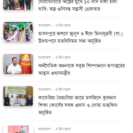
নোয়াখালীতে অস্ত্রের মুখে ১০ লাখ টাকা চাঁদা
দাবি: অস্ত্র-গুলিসহ সন্ত্রাসী গ্রেফতার
বাংলাদেশ
-
3 দিন আগে
মাধবপুরে জশনে জুলুস ও ঈদে মিলাদুন্নবী (সা.)
উদযাপনে মতবিনিময় সভা অনুষ্ঠিত
বাংলাদেশ
-
4 দিন আগে
অর্থনৈতিক অঞ্চলকে সবুজ শিল্পাঞ্চলে রূপান্তরের
আহ্বান প্রধানমন্ত্রীর
বাংলাদেশ
-
4 দিন আগে
কাদেরিয়া তৈয়্যবিয়া জামে মসজিদে কুরআন
শিক্ষা কোর্সের সবক প্রদান ও দোয়া মাহফিল
অনুষ্ঠিত
বাংলাদেশ
-
4 দিন আগে