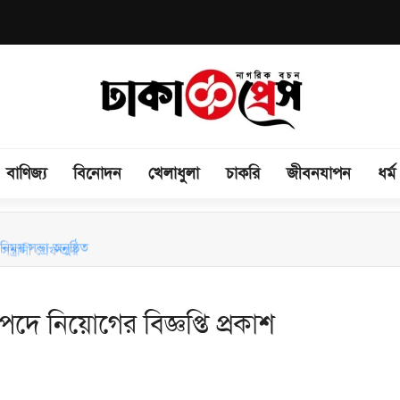
বাণিজ্য
বিনোদন
খেলাধুলা
চাকরি
জীবনযাপন
ধর্ম
িময় সভা অনুষ্ঠিত
দে নিয়োগের বিজ্ঞপ্তি প্রকাশ