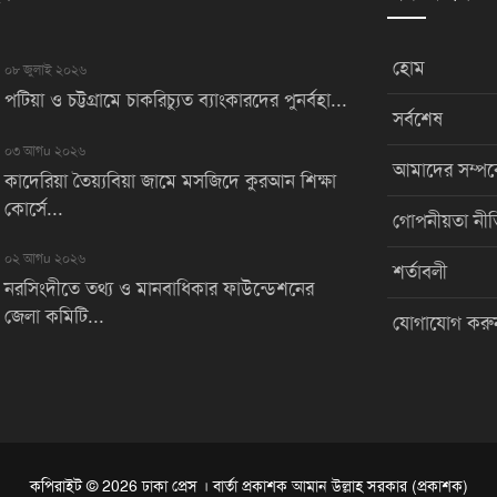
হোম
০৮ জুলাই ২০২৬
পটিয়া ও চট্টগ্রামে চাকরিচ্যুত ব্যাংকারদের পুনর্বহা...
সর্বশেষ
০৩ আগu ২০২৬
আমাদের সম্পর্
কাদেরিয়া তৈয়্যবিয়া জামে মসজিদে কুরআন শিক্ষা
কোর্সে...
গোপনীয়তা নীত
০২ আগu ২০২৬
শর্তাবলী
নরসিংদীতে তথ্য ও মানবাধিকার ফাউন্ডেশনের
জেলা কমিটি...
যোগাযোগ করু
কপিরাইট © 2026 ঢাকা প্রেস । বার্তা প্রকাশক আমান উল্লাহ সরকার (প্রকাশক)