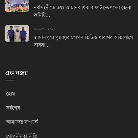
নরসিংদীতে তথ্য ও মানবাধিকার ফাউন্ডেশনের জেলা
কমিটি...
০১ আগu ২০২৬
জামালপুরে গৃহবধূর গোপন ভিডিও ধারণের অভিযোগে
ব্যবসা...
এক নজর
হোম
সর্বশেষ
আমাদের সম্পর্কে
গোপনীয়তা নীতি