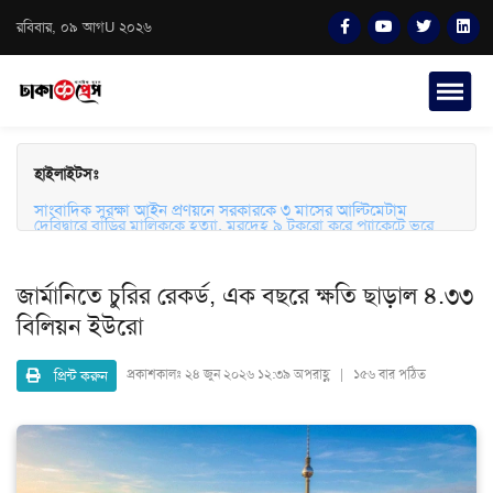
রবিবার, ০৯ আগU ২০২৬
হাইলাইটসঃ
সাংবাদিক সুরক্ষা আইন প্রণয়নে সরকারকে ৩ মাসের আল্টিমেটাম
দেবিদ্বারে বাড়ির মালিককে হত্যা, মরদেহ ৯ টুকরো করে প্যাকেটে ভরে
ফেলে রাখার অভিযোগ
জার্মানিতে চুরির রেকর্ড, এক বছরে ক্ষতি ছাড়াল ৪.৩৩
বিলিয়ন ইউরো
প্রিন্ট করুন
প্রকাশকালঃ
২৪ জুন ২০২৬ ১২:৩৯ অপরাহ্ণ | ১৫৬ বার পঠিত