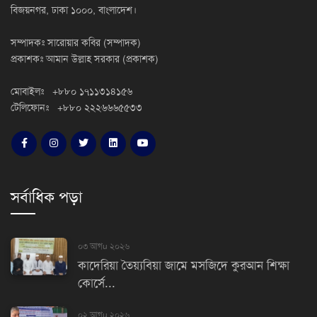
বিজয়নগর, ঢাকা ১০০০, বাংলাদেশ।
সম্পাদকঃ সারোয়ার কবির (সম্পাদক)
প্রকাশকঃ আমান উল্লাহ সরকার (প্রকাশক)
মোবাইলঃ +৮৮০ ১৭১১৩১৪১৫৬
টেলিফোনঃ +৮৮০ ২২২৬৬৬৫৫৩৩
সর্বাধিক পড়া
০৩ আগu ২০২৬
কাদেরিয়া তৈয়্যবিয়া জামে মসজিদে কুরআন শিক্ষা
কোর্সে...
০২ আগu ২০২৬