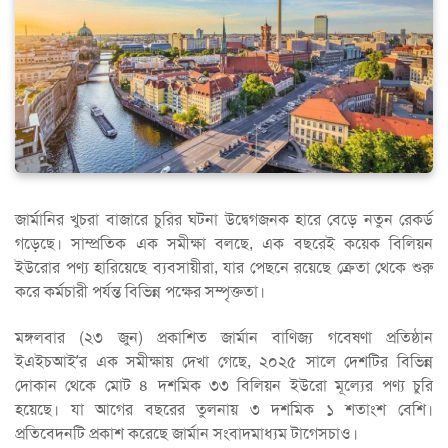
জার্মানির খুচরা বাজারে চুরির ঘটনা উদ্বেগজনক হারে বেড়ে নতুন রেকর্ড
গড়েছে। সাম্প্রতিক এক সমীক্ষা বলছে, এক বছরেই কয়েক বিলিয়ন
ইউরোর পণ্য হারিয়েছে ব্যবসায়ীরা, যার পেছনে রয়েছে ক্রেতা থেকে শুরু
করে কর্মচারী পর্যন্ত বিভিন্ন পক্ষের সম্পৃক্ততা।
মঙ্গলবার (২৩ জুন) প্রকাশিত জার্মান বাণিজ্য গবেষণা প্রতিষ্ঠান
ইএইচআই’র এক সমীক্ষায় দেখা গেছে, ২০২৫ সালে দেশটির বিভিন্ন
দোকান থেকে মোট ৪ দশমিক ৩৩ বিলিয়ন ইউরো মূল্যের পণ্য চুরি
হয়েছে। যা আগের বছরের তুলনায় ৩ দশমিক ১ শতাংশ বেশি।
প্রতিবেদনটি প্রকাশ করেছে জার্মান সংবাদমাধ্যম টাগেসচাও।