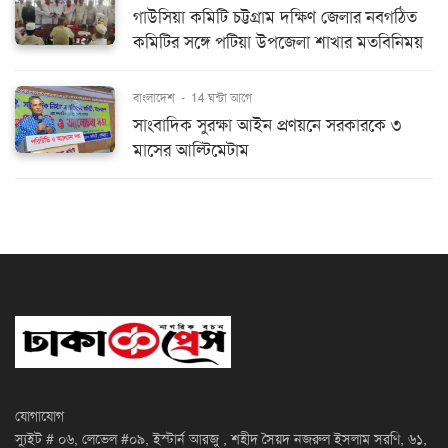
গাউসিয়া কমিটি চট্টগ্রাম দক্ষিণ জেলার নবগঠিত
কমিটির সঙ্গে পটিয়া উপজেলা শাখার মতবিনিময়
বাংলাদেশ
-
14 ঘন্টা আগে
সাংবাদিক সুরক্ষা আইন প্রণয়নে সরকারকে ৩
মাসের আল্টিমেটাম
যোগাযোগ
স্যুইট # ০৬, লেভেল #০৯, ইস্টার্ন আরজু , শহীদ সৈয়দ নজরুল ইসলাম সরণি, ৬১,