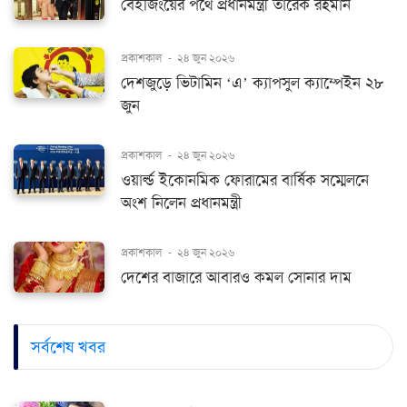
বেইজিংয়ের পথে প্রধানমন্ত্রী তারেক রহমান
প্রকাশকাল
-
২৪ জুন ২০২৬
দেশজুড়ে ভিটামিন ‘এ’ ক্যাপসুল ক্যাম্পেইন ২৮
জুন
প্রকাশকাল
-
২৪ জুন ২০২৬
ওয়ার্ল্ড ইকোনমিক ফোরামের বার্ষিক সম্মেলনে
অংশ নিলেন প্রধানমন্ত্রী
প্রকাশকাল
-
২৪ জুন ২০২৬
দেশের বাজারে আবারও কমল সোনার দাম
সর্বশেষ খবর