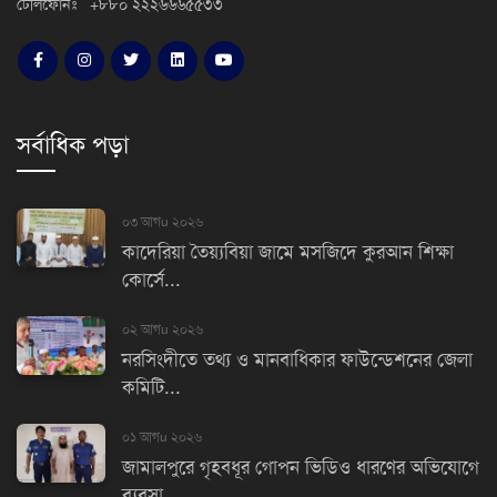
টেলিফোনঃ +৮৮০ ২২২৬৬৬৫৫৩৩
সর্বাধিক পড়া
০৩ আগu ২০২৬
কাদেরিয়া তৈয়্যবিয়া জামে মসজিদে কুরআন শিক্ষা
কোর্সে...
০২ আগu ২০২৬
নরসিংদীতে তথ্য ও মানবাধিকার ফাউন্ডেশনের জেলা
কমিটি...
০১ আগu ২০২৬
জামালপুরে গৃহবধূর গোপন ভিডিও ধারণের অভিযোগে
ব্যবসা...