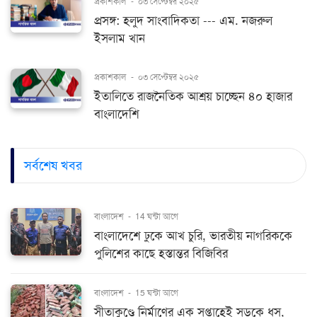
প্রকাশকাল
-
০৩ সেপ্টেম্বর ২০২৫
প্রসঙ্গ: হলুদ সাংবাদিকতা --- এম. নজরুল
ইসলাম খান
প্রকাশকাল
-
০৩ সেপ্টেম্বর ২০২৫
ইতালিতে রাজনৈতিক আশ্রয় চাচ্ছেন ৪০ হাজার
বাংলাদেশি
সর্বশেষ খবর
বাংলাদেশ
-
14 ঘন্টা আগে
বাংলাদেশে ঢুকে আখ চুরি, ভারতীয় নাগরিককে
পুলিশের কাছে হস্তান্তর বিজিবির
বাংলাদেশ
-
15 ঘন্টা আগে
সীতাকুণ্ডে নির্মাণের এক সপ্তাহেই সড়কে ধস,