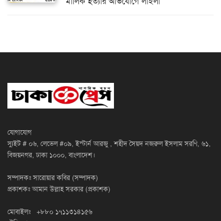
মালিক হত্যার অভিযোগে লাইলী
যোগাযোগ
স্যুইট # ০৬, লেভেল #০৯, ইস্টার্ন আরজু , শহীদ সৈয়দ নজরুল ইসলাম সরণি, ৬১,
বিজয়নগর, ঢাকা ১০০০, বাংলাদেশ।
সম্পাদকঃ সারোয়ার কবির (সম্পাদক)
প্রকাশকঃ আমান উল্লাহ সরকার (প্রকাশক)
মোবাইলঃ +৮৮০ ১৭১১৩১৪১৫৬