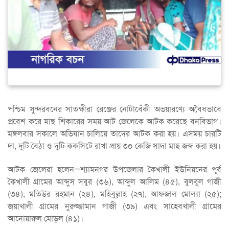
পশ্চিম সুন্দরবনের সাতক্ষীরা রেঞ্জের নোটাবেঁকী অভয়ারণ্যে অবৈধভাবে
প্রবেশ করে মাছ শিকারের সময় আট জেলেকে আটক করেছে বনবিভাগ।
মঙ্গলবার সকালে অভিযান চালিয়ে তাদের আটক করা হয়। এসময় চারটি
দা, দুটি বৈঠা ও দুটি ককসিটে রাখা প্রায় ৩০ কেজি সাদা মাছ জব্দ করা হয়।
আটক জেলেরা হলেন—শ্যামনগর উপজেলার কৈখালী ইউনিয়নের পূর্ব
কৈখালী গ্রামের আব্দুস সবুর (৩৬), আব্দুল আলিম (৪৫), বুলবুল গাজী
(৩৪), মতিউর রহমান (২৪), মহিবুল্লাহ (২৭), আফজাল মোল্যা (২৫);
জয়াখালী গ্রামের নুরুজ্জামান গাজী (৩৯) এবং সাহেবখালী গ্রামের
আনোয়ারুল মোড়ল (৪১)।