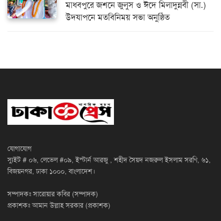
মাধবপুরে জশনে জুলুস ও ঈদে মিলাদুন্নবী (সা.)
উদযাপনে মতবিনিময় সভা অনুষ্ঠিত
যোগাযোগ
স্যুইট # ০৬, লেভেল #০৯, ইস্টার্ন আরজু , শহীদ সৈয়দ নজরুল ইসলাম সরণি, ৬১,
বিজয়নগর, ঢাকা ১০০০, বাংলাদেশ।
সম্পাদকঃ সারোয়ার কবির (সম্পাদক)
প্রকাশকঃ আমান উল্লাহ সরকার (প্রকাশক)