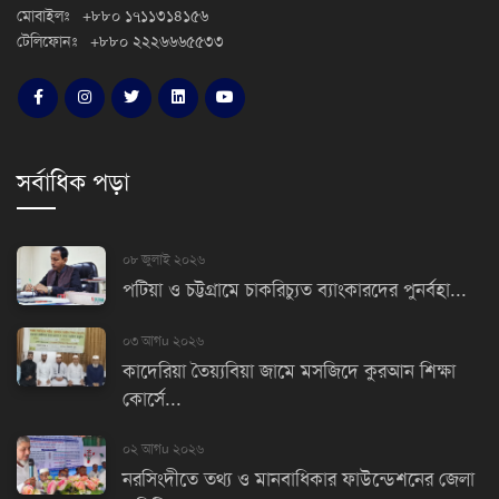
মোবাইলঃ +৮৮০ ১৭১১৩১৪১৫৬
টেলিফোনঃ +৮৮০ ২২২৬৬৬৫৫৩৩
সর্বাধিক পড়া
০৮ জুলাই ২০২৬
পটিয়া ও চট্টগ্রামে চাকরিচ্যুত ব্যাংকারদের পুনর্বহা...
০৩ আগu ২০২৬
কাদেরিয়া তৈয়্যবিয়া জামে মসজিদে কুরআন শিক্ষা
কোর্সে...
০২ আগu ২০২৬
নরসিংদীতে তথ্য ও মানবাধিকার ফাউন্ডেশনের জেলা