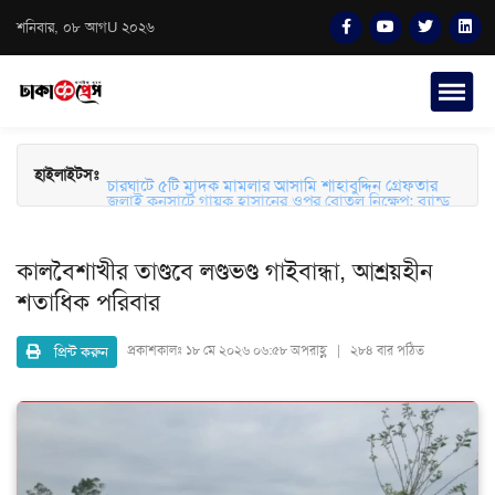
শনিবার, ০৮ আগU ২০২৬
চারঘাটে ৫টি মাদক মামলার আসামি শাহাবুদ্দিন গ্রেফতার
হাইলাইটসঃ
জুলাই কনসার্টে গায়ক হাসানের ওপর বোতল নিক্ষেপ: ব্যান্ড
সংগীতপ্রেমীদের তীব্র ক্ষোভ ও নিরাপত্তার প্রশ্ন
কালবৈশাখীর তাণ্ডবে লণ্ডভণ্ড গাইবান্ধা, আশ্রয়হীন
শতাধিক পরিবার
প্রিন্ট করুন
প্রকাশকালঃ
১৮ মে ২০২৬ ০৬:৫৮ অপরাহ্ণ | ২৮৪ বার পঠিত