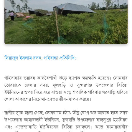
সিরাজুল ইসলাম রতন, গাইবান্ধা প্রতিনিধি:
গাইবান্ধায় ভয়াবহ কালবৈশাখী ঝড়ে ব্যাপক ক্ষয়ক্ষতি হয়েছে। সোমবার
ভোররাতে জেলার সদর, ফুলছড়ি ও সুন্দরগঞ্জ উপজেলার বিভিন্ন
ইউনিয়নের ওপর দিয়ে বয়ে যাওয়া ঝড়ে শতাধিক পরিবার ঘরবাড়ি হারিয়ে
খোলা আকাশের নিচে মানবেতর জীবনযাপন করছে।
স্থানীয় সূত্রে জানা গেছে, ভোররাতে হঠাৎ তীব্র বেগে ঝড় আঘাত হানে সদর
উপজেলার কামারজানী ইউনিয়ন, ফুলছড়ি উপজেলার ফজলুপুর ইউনিয়ন
এবং এড়েন্ডাবাড়ি ইউনিয়নের বিভিন্ন চরাঞ্চলে। ঝড়ে কামারজানীর