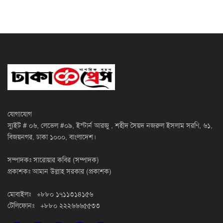
যোগাযোগ
স্যুইট # ০৬, লেভেল #০৯, ইস্টার্ন আরজু , শহীদ সৈয়দ নজরুল ইসলাম সরণি, ৬১,
বিজয়নগর, ঢাকা ১০০০, বাংলাদেশ।
সম্পাদকঃ সারোয়ার কবির (সম্পাদক)
প্রকাশকঃ আমান উল্লাহ সরকার (প্রকাশক)
মোবাইলঃ +৮৮০ ১৭১১৩১৪১৫৬
টেলিফোনঃ +৮৮০ ২২২৬৬৬৫৫৩৩