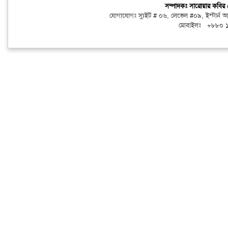
সম্পাদকঃ সারোয়ার কবি
যোগাযোগঃ স্যুইট # ০৬, লেভেল #০৯, ইস্টার্ন
মোবাইলঃ +৮৮০ 