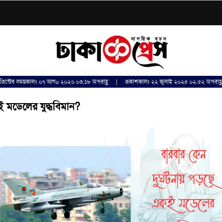
প্রিন্টের সময়কালঃ ০৭ আগu ২০২৬ ০৩:১৮ অপরাহ্ণ | প্রকাশকালঃ ২২ জুলাই ২০২৫ ০২:৫২ অপরাহ্
 মডেলের যুদ্ধবিমান?