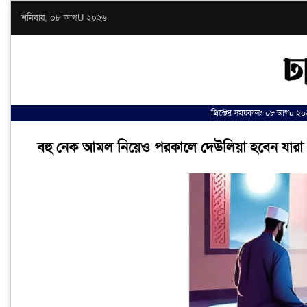
শনিবার, ০৮ আগU ২০২৬
প্রিন্টের সময়কালঃ ০৮ আগu ২
বহু নেক আমল নিয়েও পরকালে দেউলিয়া হবেন যারা