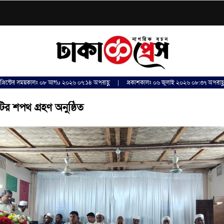
প্রিন্টের সময়কালঃ ০৮ আগu ২০২৬ ০৭:১৪ অপরাহ্ণ | প্রকাশকালঃ ০৬ জুলাই ২০২৬ ০৮:৩৭ অপরাহ্
ির শপথ গ্রহণ অনুষ্ঠিত