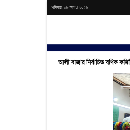
শনিবার, ০৮ আগU ২০২৬
আলী বাজার নির্বাচিত বণিক কমিট