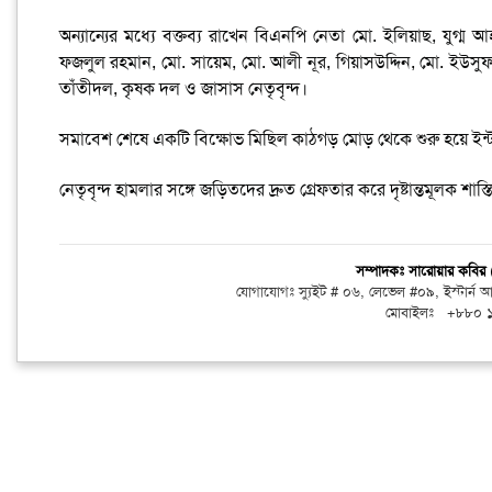
অন্যান্যের মধ্যে বক্তব্য রাখেন বিএনপি নেতা মো. ইলিয়াছ, যুগ্
ফজলুল রহমান, মো. সায়েম, মো. আলী নূর, গিয়াসউদ্দিন, মো. ইউসুফ, 
তাঁতীদল, কৃষক দল ও জাসাস নেতৃবৃন্দ।
সমাবেশ শেষে একটি বিক্ষোভ মিছিল কাঠগড় মোড় থেকে শুরু হয়ে ইন্টার
নেতৃবৃন্দ হামলার সঙ্গে জড়িতদের দ্রুত গ্রেফতার করে দৃষ্টান্তমূলক শাস্
সম্পাদকঃ সারোয়ার কবি
যোগাযোগঃ স্যুইট # ০৬, লেভেল #০৯, ইস্টার্ন
মোবাইলঃ +৮৮০ 