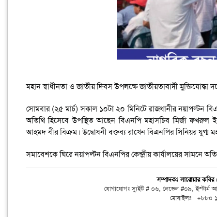
মহান স্বাধীনতা ও জাতীয় দিবস উপলক্ষে জাতীয়তাবাদী মুক্তিযোদ্ধা দল
সোমবার (২৫ মার্চ) সকাল ১০টা ২০ মিনিটে রাজধানীর নয়াপল্টন বিএনপ
অতিথি হিসেবে উপস্থিত আছেন বিএনপি মহাসচিব মির্জা ফখরুল ই
আহমদ বীর বিক্রম। উদ্বোধনী বক্তব্য রাখেন বিএনপির সিনিয়র যুগ্ম 
সমাবেশকে ঘিরে নয়াপল্টন বিএনপির কেন্দ্রীয় কার্যালয়ের সামনে অত
সম্পাদকঃ সারোয়ার কবি
যোগাযোগঃ স্যুইট # ০৬, লেভেল #০৯, ইস্টার্ন
মোবাইলঃ +৮৮০ 