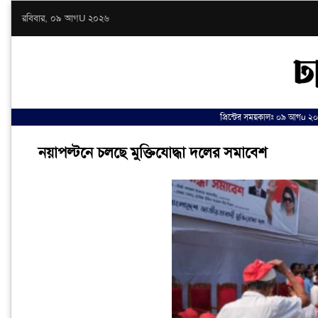
রবিবার, ০৯ আগU ২০২৬
প্রিন্টের সময়কালঃ ০৯ আগu ২০
নয়াপল্টনে চলছে মুক্তিযোদ্ধা দলের সমাবেশ