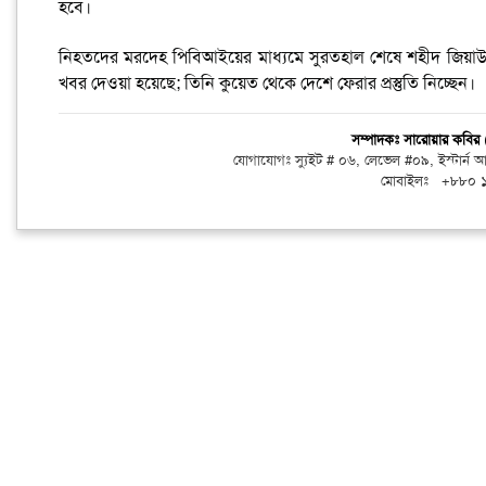
হবে।
নিহতদের মরদেহ পিবিআইয়ের মাধ্যমে সুরতহাল শেষে শহীদ জিয়াউর
খবর দেওয়া হয়েছে; তিনি কুয়েত থেকে দেশে ফেরার প্রস্তুতি নিচ্ছেন।
সম্পাদকঃ সারোয়ার কবি
যোগাযোগঃ স্যুইট # ০৬, লেভেল #০৯, ইস্টার্ন
মোবাইলঃ +৮৮০ 