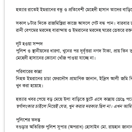
হত্যার রাতেই ইমরানের বন্ধু ও প্রতিবেশী মেহেদী হাসান তাদের বা
সকাল ৮টার দিকে রাজমিস্ত্রিরা কাজে আসলে গেট বন্ধ পান। বারবা
রানী বেগমের মরদেহ বারান্দায় ও ইমরানের মরদেহ ঘরের ভেতরে রক্তা
লুট হওয়া সম্পদ
পুলিশ ও স্থানীয়দের ধারণা, খুনের পর দুর্বৃত্তরা নগদ টাকা, প্রায় 
মেহেদী হাসানের কোনো খোঁজ পাওয়া যাচ্ছে না।
পরিবারের কান্না
নিহত ইমরানের চাচা ফেরদৌস প্রামাণিক জানান, ইদ্রিস আলী জমি বিক্
খুন করা হয়েছে।
হত্যার খবর পেয়ে বড় মেয়ে ইলা বাড়িতে ছুটে এসে কান্নায় ভেঙে প
স্বর্ণালংকার চাইলে নিয়েই যেত, খুন করার দরকার ছিল না। এখন আম
পুলিশের তদন্ত
বগুড়ার অতিরিক্ত পুলিশ সুপার (অপরাধ) হোসাইন মো. রায়হান জানান,