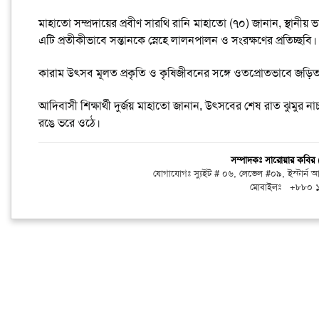
মাহাতো সম্প্রদায়ের প্রবীণ সারথি রানি মাহাতো (৭০) জানান, স্থানীয় 
এটি প্রতীকীভাবে সন্তানকে স্নেহে লালনপালন ও সংরক্ষণের প্রতিচ্ছবি।
কারাম উৎসব মূলত প্রকৃতি ও কৃষিজীবনের সঙ্গে ওতপ্রোতভাবে জড়িত।
আদিবাসী শিক্ষার্থী দুর্জয় মাহাতো জানান, উৎসবের শেষ রাত ঝুমুর না
রঙে ভরে ওঠে।
সম্পাদকঃ সারোয়ার কবি
যোগাযোগঃ স্যুইট # ০৬, লেভেল #০৯, ইস্টার্ন
মোবাইলঃ +৮৮০ 