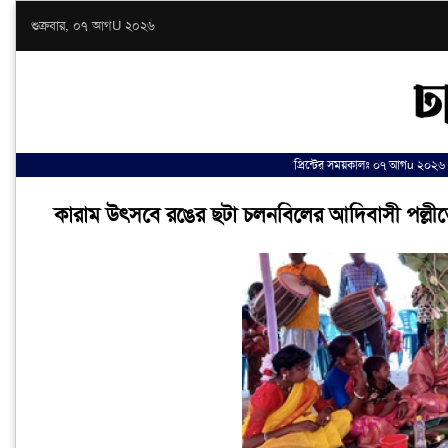
শুক্রবার, ০৭ আগU ২০২৬
প্রিন্টের সময়কালঃ ০৭ আগu ২০২৬
কারাম উৎসবে রঙের ছটা চলনবিলের আদিবাসী পল্লী