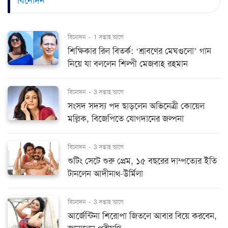
বিনোদন
বিনোদন
-
1 সপ্তাহ আগে
শিক্ষিকার রিল বিতর্ক: ‘শ্রাবণের মেঘগুলো’ গান
নিয়ে যা বললেন শিল্পী মেজবাহ রহমান
বিনোদন
-
3 সপ্তাহ আগে
সংসদ সদস্য পদ ছাড়লেন অভিনেত্রী কোয়েল
মল্লিক, বিজেপিতে যোগদানের জল্পনা
বিনোদন
-
3 সপ্তাহ আগে
শুটিং সেটে শুরু প্রেম, ১৫ বছরের দাম্পত্যের ইতি
টানলেন আদীনাথ-উর্মিলা
বিনোদন
-
3 সপ্তাহ আগে
আর্জেন্টিনা শিরোপা জিতলে আবার বিয়ে করবেন,