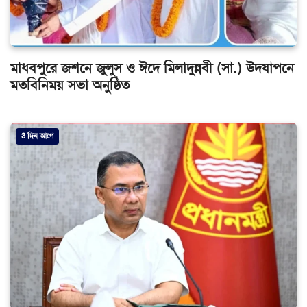
মাধবপুরে জশনে জুলুস ও ঈদে মিলাদুন্নবী (সা.) উদযাপনে
মতবিনিময় সভা অনুষ্ঠিত
3 দিন আগে