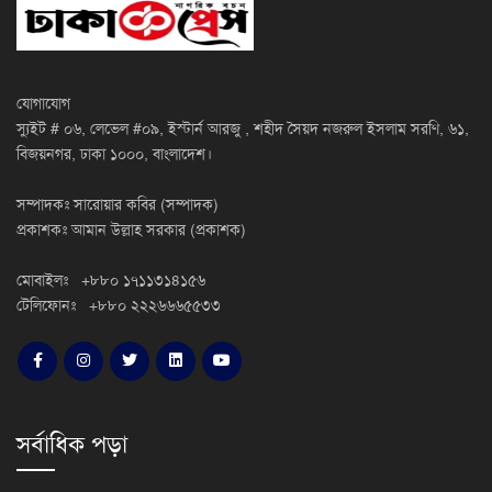
যোগাযোগ
স্যুইট # ০৬, লেভেল #০৯, ইস্টার্ন আরজু , শহীদ সৈয়দ নজরুল ইসলাম সরণি, ৬১,
বিজয়নগর, ঢাকা ১০০০, বাংলাদেশ।
সম্পাদকঃ সারোয়ার কবির (সম্পাদক)
প্রকাশকঃ আমান উল্লাহ সরকার (প্রকাশক)
মোবাইলঃ +৮৮০ ১৭১১৩১৪১৫৬
টেলিফোনঃ +৮৮০ ২২২৬৬৬৫৫৩৩
সর্বাধিক পড়া