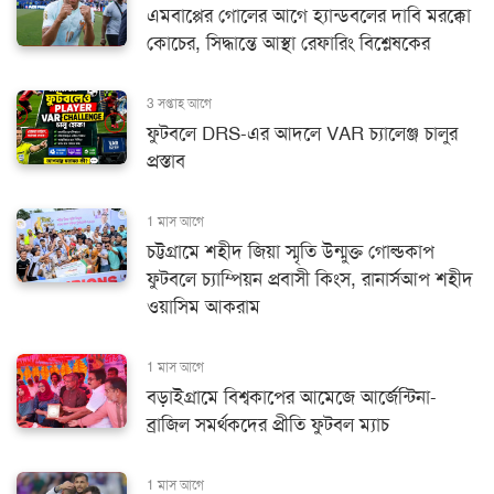
এমবাপ্পের গোলের আগে হ্যান্ডবলের দাবি মরক্কো
কোচের, সিদ্ধান্তে আস্থা রেফারিং বিশ্লেষকের
3 সপ্তাহ আগে
ফুটবলে DRS-এর আদলে VAR চ্যালেঞ্জ চালুর
প্রস্তাব
1 মাস আগে
চট্টগ্রামে শহীদ জিয়া স্মৃতি উন্মুক্ত গোল্ডকাপ
ফুটবলে চ্যাম্পিয়ন প্রবাসী কিংস, রানার্সআপ শহীদ
ওয়াসিম আকরাম
1 মাস আগে
বড়াইগ্রামে বিশ্বকাপের আমেজে আর্জেন্টিনা-
ব্রাজিল সমর্থকদের প্রীতি ফুটবল ম্যাচ
1 মাস আগে