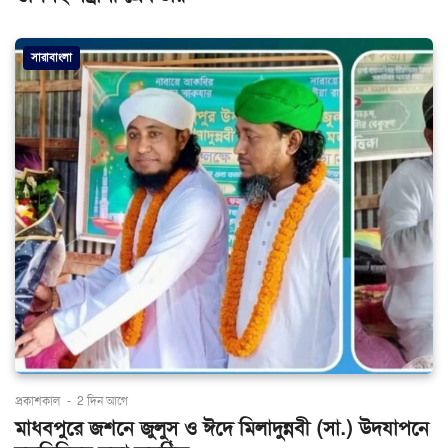
সারাবাংলা
প্রকাশকাল
-
2 দিন আগে
মাধবপুরে জশনে জুলুস ও ঈদে মিলাদুন্নবী (সা.) উদযাপনে