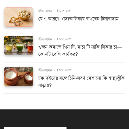
জীবনযাপন
-
1 মাস আগে
যে ৭ কারণে খাদ্যতালিকায় রাখবেন চিনাবাদাম
জীবনযাপন
-
1 মাস আগে
ওজন কমাতে গ্রিন টি, মাচা টি নাকি লিকার চা—
কোনটি বেশি কার্যকর?
জীবনযাপন
-
1 মাস আগে
টক দইয়ের সঙ্গে চিনি-লবণ মেশানো কি স্বাস্থ্যঝুঁকি
বাড়ায়?