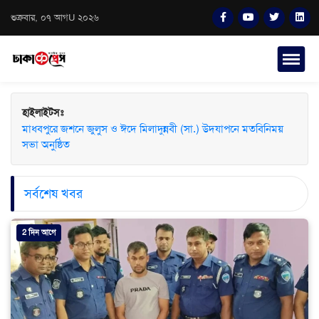
শুক্রবার, ০৭ আগU ২০২৬
হাইলাইটসঃ
মাধবপুরে জশনে জুলুস ও ঈদে মিলাদুন্নবী (সা.) উদযাপনে মতবিনিময়
সভা অনুষ্ঠিত
সর্বশেষ খবর
2 দিন আগে