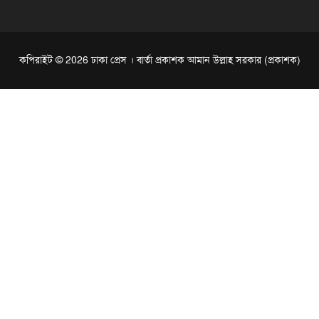
কপিরাইট © 2026 ঢাকা প্রেস । বার্তা প্রকাশক আমান উল্লাহ সরকার (প্রকাশক)