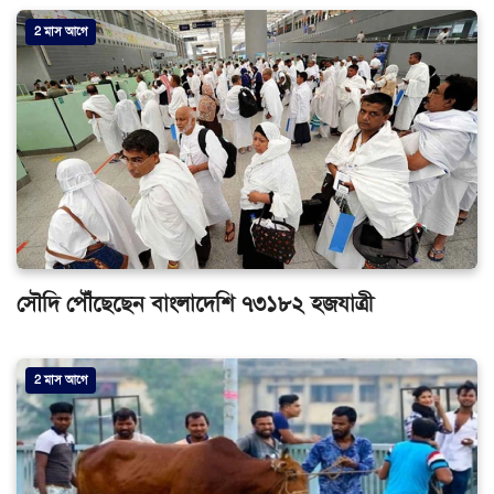
2 মাস আগে
সৌদি পৌঁছেছেন বাংলাদেশি ৭৩১৮২ হজযাত্রী
2 মাস আগে