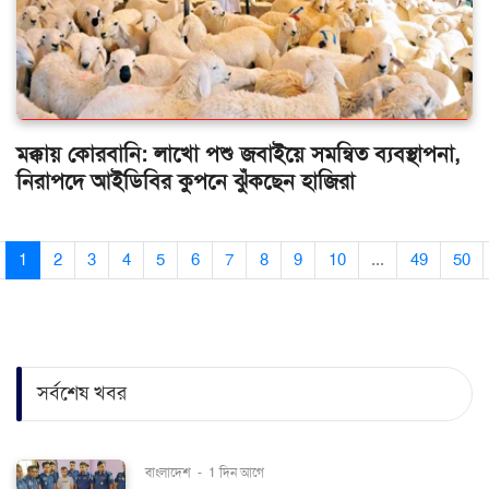
মক্কায় কোরবানি: লাখো পশু জবাইয়ে সমন্বিত ব্যবস্থাপনা,
নিরাপদে আইডিবির কুপনে ঝুঁকছেন হাজিরা
1
2
3
4
5
6
7
8
9
10
...
49
50
সর্বশেষ খবর
বাংলাদেশ
-
1 দিন আগে