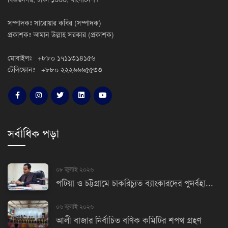
সম্পাদকঃ সারোয়ার কবির (সম্পাদক)
প্রকাশকঃ আমান উল্লাহ সরকার (প্রকাশক)
মোবাইলঃ +৮৮০ ১৭১১৩১৪১৫৬
টেলিফোনঃ +৮৮০ ২২২৬৬৬৫৫৩৩
সর্বাধিক পড়া
০৮ জুলাই ২০২৬
পটিয়া ও চট্টগ্রামে চাকরিচ্যুত ব্যাংকারদের পুনর্বহা...
০৬ জুলাই ২০২৬
আলী বাজার নির্বাচিত বণিক কমিটির শপথ গ্রহণ