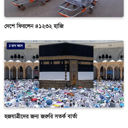
দেশে ফিরলেন ৪১২৩২ হাজি
2 মাস আগে
হজযাত্রীদের জন্য জরুরি সতর্ক বার্তা