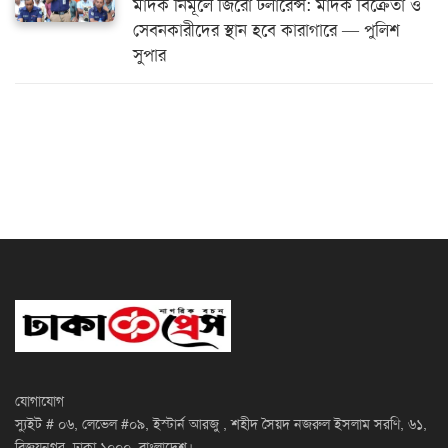
মাদক নির্মূলে জিরো টলারেন্স: মাদক বিক্রেতা ও
সেবনকারীদের স্থান হবে কারাগারে — পুলিশ
সুপার
যোগাযোগ
স্যুইট # ০৬, লেভেল #০৯, ইস্টার্ন আরজু , শহীদ সৈয়দ নজরুল ইসলাম সরণি, ৬১,
বিজয়নগর, ঢাকা ১০০০, বাংলাদেশ।