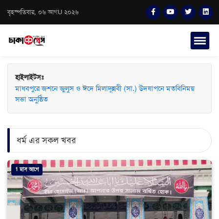
বৃহস্পতিবার, ০৬ আগU ২০২৬
হাইলাইটসঃ
মাধবপুরে জশনে জুলুস ও ঈদে মিলাদুন্নবী (সা.) উদযাপনে মতবিনিময়
সভা অনুষ্ঠিত
ধর্ম এর সকল খবর
1 মাস আগে