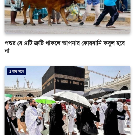
পশুর যে ৪টি ত্রুটি থাকলে আপনার কোরবানি কবুল হবে
না
2 মাস আগে