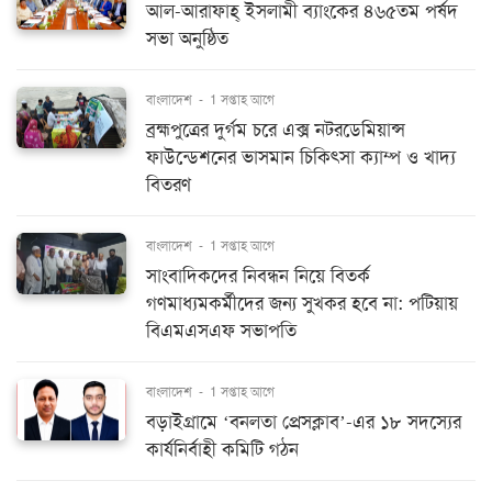
আল-আরাফাহ্ ইসলামী ব্যাংকের ৪৬৫তম পর্ষদ
সভা অনুষ্ঠিত
বাংলাদেশ
-
1 সপ্তাহ আগে
ব্রহ্মপুত্রের দুর্গম চরে এক্স নটরডেমিয়ান্স
ফাউন্ডেশনের ভাসমান চিকিৎসা ক্যাম্প ও খাদ্য
বিতরণ
বাংলাদেশ
-
1 সপ্তাহ আগে
সাংবাদিকদের নিবন্ধন নিয়ে বিতর্ক
গণমাধ্যমকর্মীদের জন্য সুখকর হবে না: পটিয়ায়
বিএমএসএফ সভাপতি
বাংলাদেশ
-
1 সপ্তাহ আগে
বড়াইগ্রামে ‘বনলতা প্রেসক্লাব’-এর ১৮ সদস্যের
কার্যনির্বাহী কমিটি গঠন