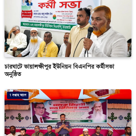
চারঘাটে ভায়ালক্ষীপুর ইউনিয়ন বিএনপির কর্মীসভা
অনুষ্ঠিত
1 সপ্তাহ আগে