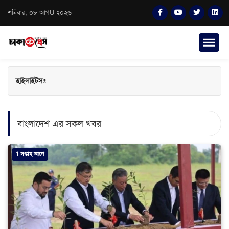
শনিবার, ০৮ আগU ২০২৬
হাইলাইটসঃ
বাংলাদেশ এর সকল খবর
1 সপ্তাহ আগে