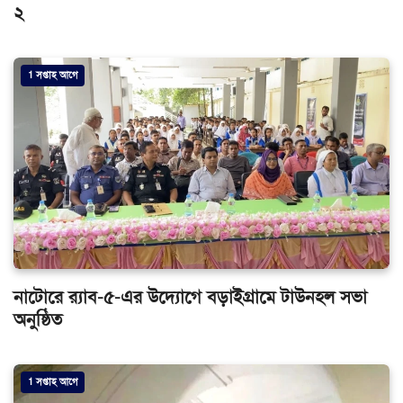
২
1 সপ্তাহ আগে
নাটোরে র‌্যাব-৫-এর উদ্যোগে বড়াইগ্রামে টাউনহল সভা
অনুষ্ঠিত
1 সপ্তাহ আগে