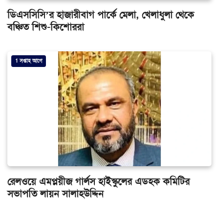
ডিএসসিসি’র হাজারীবাগ পার্কে মেলা, খেলাধুলা থেকে
বঞ্চিত শিশু-কিশোররা
1 সপ্তাহ আগে
রেলওয়ে এমপ্লয়ীজ গার্লস হাইস্কুলের এডহক কমিটির
সভাপতি লায়ন সালাহউদ্দিন