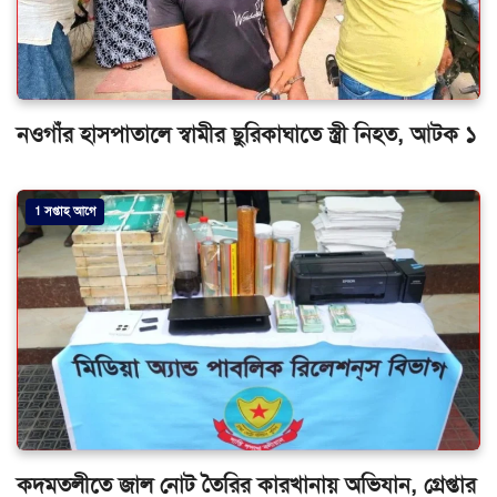
নওগাঁর হাসপাতালে স্বামীর ছুরিকাঘাতে স্ত্রী নিহত, আটক ১
1 সপ্তাহ আগে
কদমতলীতে জাল নোট তৈরির কারখানায় অভিযান, গ্রেপ্তার