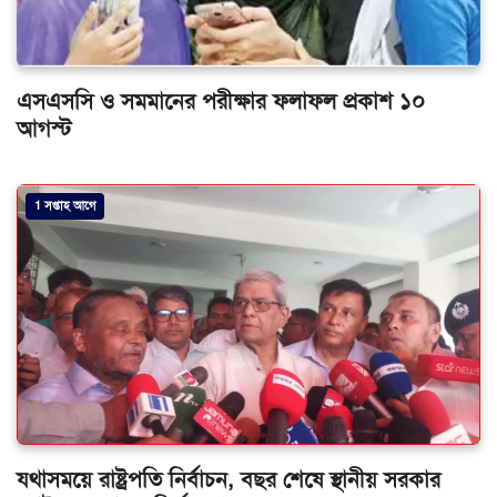
এসএসসি ও সমমানের পরীক্ষার ফলাফল প্রকাশ ১০
আগস্ট
1 সপ্তাহ আগে
যথাসময়ে রাষ্ট্রপতি নির্বাচন, বছর শেষে স্থানীয় সরকার