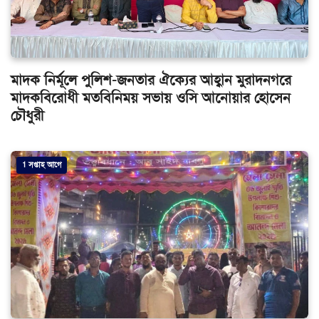
মাদক নির্মূলে পুলিশ-জনতার ঐক্যের আহ্বান মুরাদনগরে
মাদকবিরোধী মতবিনিময় সভায় ওসি আনোয়ার হোসেন
চৌধুরী
1 সপ্তাহ আগে