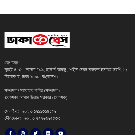
যোগাযোগ
স্যুইট # ০৬, লেভেল #০৯, ইস্টার্ন আরজু , শহীদ সৈয়দ নজরুল ইসলাম সরণি, ৬১,
বিজয়নগর, ঢাকা ১০০০, বাংলাদেশ।
সম্পাদকঃ সারোয়ার কবির (সম্পাদক)
প্রকাশকঃ আমান উল্লাহ সরকার (প্রকাশক)
মোবাইলঃ +৮৮০ ১৭১১৩১৪১৫৬
টেলিফোনঃ +৮৮০ ২২২৬৬৬৫৫৩৩