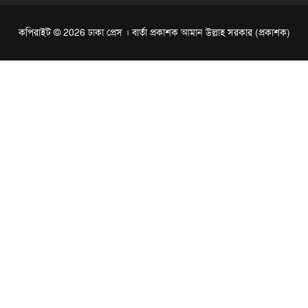
কপিরাইট © 2026 ঢাকা প্রেস । বার্তা প্রকাশক আমান উল্লাহ সরকার (প্রকাশক)