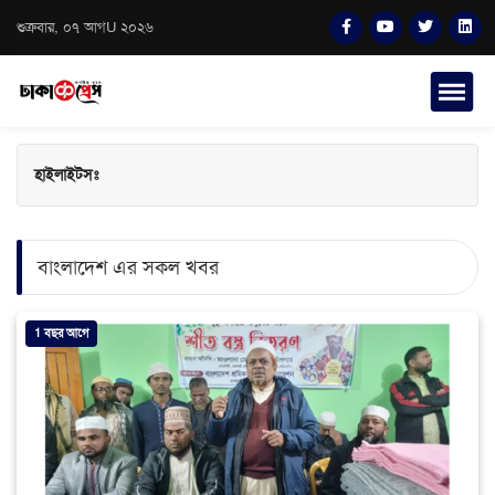
শুক্রবার, ০৭ আগU ২০২৬
হাইলাইটসঃ
বাংলাদেশ এর সকল খবর
1 বছর আগে