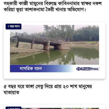
সহকারী কাজী মামুনের বিরুদ্ধে কাবিননামার স্বাক্ষর নকল
করিয়া ভূয়া তালাকনামা তৈরী থানায় অভিযোগ।
1 বছর আগে
৫ বছর ধরে ভাঙ্গা সেতু দিয়ে প্রায় ২০ লাখ মানুষের
যাতায়াত