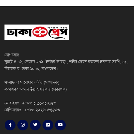
যোগাযোগ
স্যুইট # ০৬, লেভেল #০৯, ইস্টার্ন আরজু , শহীদ সৈয়দ নজরুল ইসলাম সরণি, ৬১,
বিজয়নগর, ঢাকা ১০০০, বাংলাদেশ।
সম্পাদকঃ সারোয়ার কবির (সম্পাদক)
প্রকাশকঃ আমান উল্লাহ সরকার (প্রকাশক)
মোবাইলঃ +৮৮০ ১৭১১৩১৪১৫৬
টেলিফোনঃ +৮৮০ ২২২৬৬৬৫৫৩৩