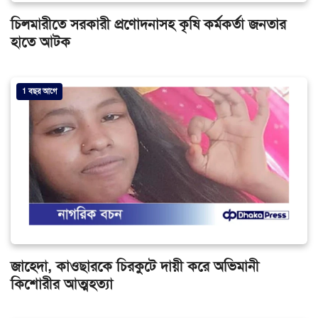
চিলমারীতে সরকারী প্রণোদনাসহ কৃষি কর্মকর্তা জনতার
হাতে আটক
1 বছর আগে
জাহেদা, কাওছারকে চিরকুটে দায়ী করে অভিমানী
কিশোরীর আত্মহত্যা