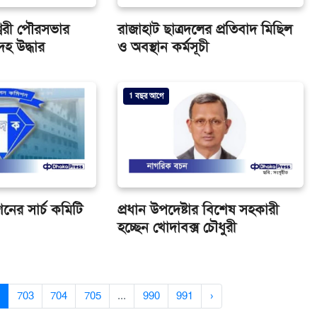
শ্বরী পৌরসভার
রাজাহাট ছাত্রদলের প্রতিবাদ মিছিল
হ উদ্ধার
ও অবস্থান কর্মসূচী
1 বছর আগে
শনের সার্চ কমিটি
প্রধান উপদেষ্টার বিশেষ সহকারী
হচ্ছেন খোদাবক্স চৌধুরী
703
704
705
...
990
991
›