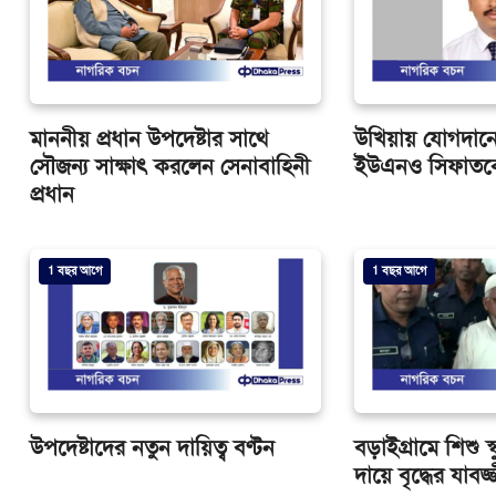
মাননীয় প্রধান উপদেষ্টার সাথে
উখিয়ায় যোগদানে
সৌজন্য সাক্ষাৎ করলেন সেনাবাহিনী
ইউএনও সিফাতক
প্রধান
1 বছর আগে
1 বছর আগে
উপদেষ্টাদের নতুন দায়িত্ব বণ্টন
বড়াইগ্রামে শিশু স্
দায়ে বৃদ্ধের যাব