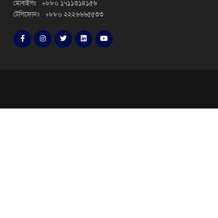
মোবাইলঃ +৮৮০ ১৭১১৩১৪১৫৬
টেলিফোনঃ +৮৮০ ২২২৬৬৬৫৫৩৩