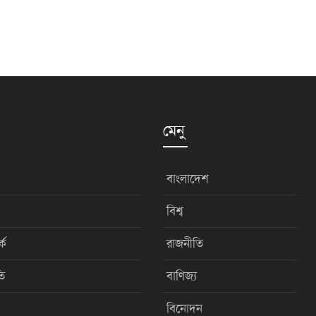
মেনু
বাংলাদেশ
বিশ্ব
কে
রাজনীতি
ি
বাণিজ্য
বিনোদন