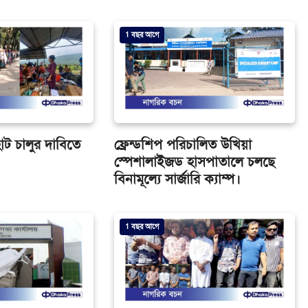
1 বছর আগে
 হাট চালুর দাবিতে
ফ্রেন্ডশিপ পরিচালিত উখিয়া
স্পেশালাইজড হাসপাতালে চলছে
বিনামূল্যে সার্জারি ক্যাম্প।
1 বছর আগে