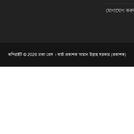
যোগাযোগ করু
কপিরাইট © 2026 ঢাকা প্রেস । বার্তা প্রকাশক আমান উল্লাহ সরকার (প্রকাশক)