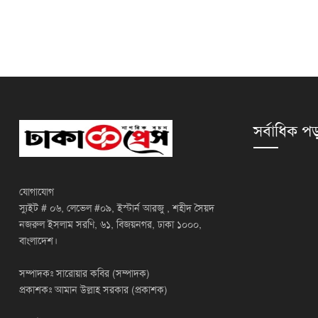
সর্বাধিক পড
যোগাযোগ
স্যুইট # ০৬, লেভেল #০৯, ইস্টার্ন আরজু , শহীদ সৈয়দ
নজরুল ইসলাম সরণি, ৬১, বিজয়নগর, ঢাকা ১০০০,
বাংলাদেশ।
সম্পাদকঃ সারোয়ার কবির (সম্পাদক)
প্রকাশকঃ আমান উল্লাহ সরকার (প্রকাশক)