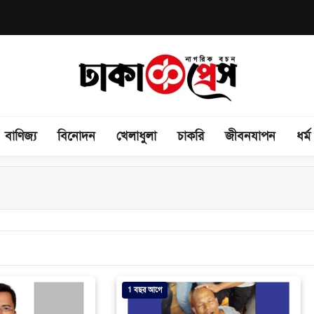
বাণিজ্য
বিনোদন
খেলাধুলা
চাকরি
জীবনযাপন
ধর্ম
1 বছর আগে