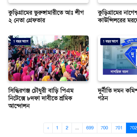
কুড়িগ্রামের ভুরুঙ্গামারীতে আঃ লীগ
কুড়িগ্রামের নাগে
২ নেতা গ্রেফতার
কাউন্সিলরের মরদে
1 বছর আগে
1 বছর আগে
সিদ্ধিরগঞ্জ চৌধুরী বাড়ি পিএম
দুর্নীতি দমন কমি
নিটেক্সে ৮দফা দাবীতে শ্রমিক
গঠন
আন্দোলন
‹
1
2
...
699
700
701
702