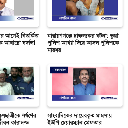
র আগেই বিতর্কিত
নারায়ণগঞ্জে চাঞ্চল্যকর ঘটনা: ভুয়া
ে আবারো বদলি!
পুলিশ আখ্যা দিয়ে আসল পুলিশকে
মারধর
1 বছর আগে
কুলছাত্রীকে ধর্ষণের
সাংবাদিকের দায়েরকৃত মামলায়
জ্জীবন কারাদন্ড
ইউপি চেয়ারম্যান গ্রেফতার