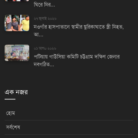
ঘিরে নির...
২৭ জুলাই ২০২৬
নওগাঁর হাসপাতালে স্বামীর ছুরিকাঘাতে স্ত্রী নিহত,
আ...
০১ আগu ২০২৬
পটিয়ায় গাউসিয়া কমিটি চট্টগ্রাম দক্ষিণ জেলার
নবগঠিত...
এক নজর
হোম
সর্বশেষ