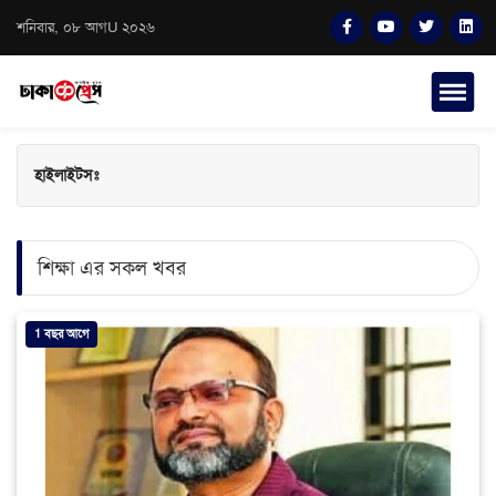
শনিবার, ০৮ আগU ২০২৬
হাইলাইটসঃ
শিক্ষা এর সকল খবর
1 বছর আগে