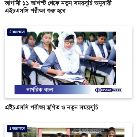
আগামী ১১ আগস্ট থেকে নতুন সময়সূচি অনুযায়ী
এইচএসসি পরীক্ষা শুরু হবে
2 বছর আগে
এইচএসসি পরীক্ষা স্থগিত ও নতুন সময়সূচি
2 বছর আগে