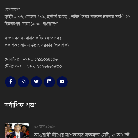
যোগাযোগ
স্যুইট # ০৬, লেভেল #০৯, ইস্টার্ন আরজু , শহীদ সৈয়দ নজরুল ইসলাম সরণি, ৬১,
বিজয়নগর, ঢাকা ১০০০, বাংলাদেশ।
সম্পাদকঃ সারোয়ার কবির (সম্পাদক)
প্রকাশকঃ আমান উল্লাহ সরকার (প্রকাশক)
মোবাইলঃ +৮৮০ ১৭১১৩১৪১৫৬
টেলিফোনঃ +৮৮০ ২২২৬৬৬৫৫৩৩
সর্বাধিক পড়া
০৩ আগu ২০২৬
আওয়ামী লীগের নাশকতার সক্ষমতা নেই, ৫ আগস্ট