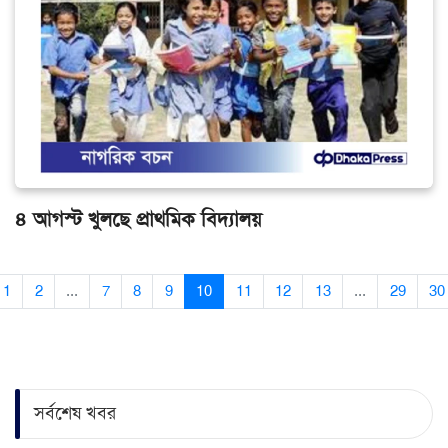
৪ আগস্ট খুলছে প্রাথমিক বিদ্যালয়
1
2
...
7
8
9
10
11
12
13
...
29
30
সর্বশেষ খবর