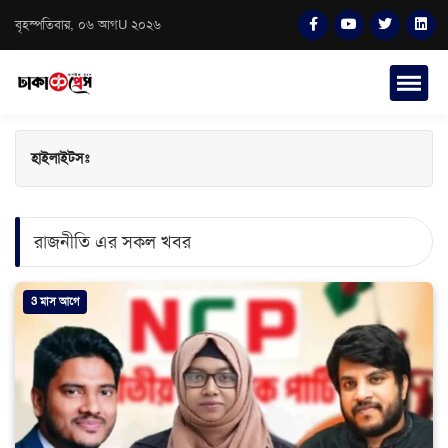
বৃহস্পতিবার, ০৬ আগU ২০২৬
হাইলাইটসঃ
রাজনীতি এর সকল খবর
3 মাস আগে