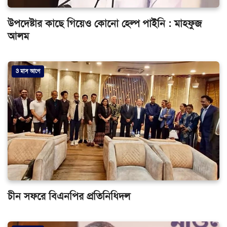
উপদেষ্টার কাছে গিয়েও কোনো হেল্প পাইনি : মাহফুজ
আলম
3 মাস আগে
চীন সফরে বিএনপির প্রতিনিধিদল