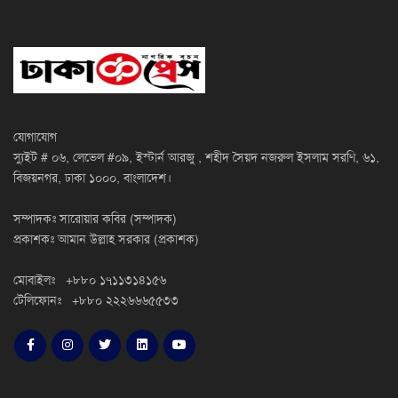
যোগাযোগ
স্যুইট # ০৬, লেভেল #০৯, ইস্টার্ন আরজু , শহীদ সৈয়দ নজরুল ইসলাম সরণি, ৬১,
বিজয়নগর, ঢাকা ১০০০, বাংলাদেশ।
সম্পাদকঃ সারোয়ার কবির (সম্পাদক)
প্রকাশকঃ আমান উল্লাহ সরকার (প্রকাশক)
মোবাইলঃ +৮৮০ ১৭১১৩১৪১৫৬
টেলিফোনঃ +৮৮০ ২২২৬৬৬৫৫৩৩