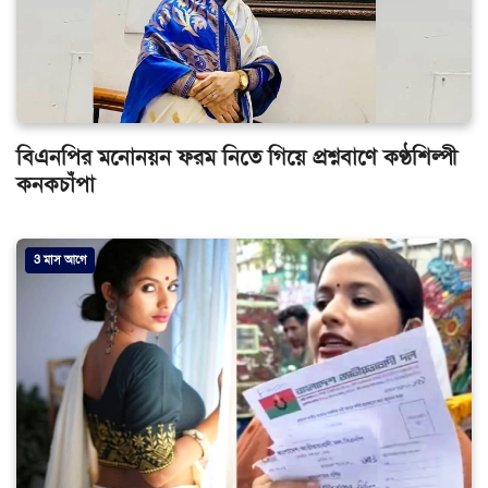
বিএনপির মনোনয়ন ফরম নিতে গিয়ে প্রশ্নবাণে কণ্ঠশিল্পী
কনকচাঁপা
3 মাস আগে