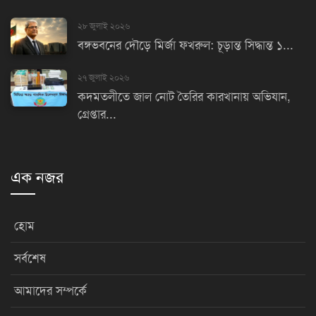
২৮ জুলাই ২০২৬
বঙ্গভবনের দৌড়ে মির্জা ফখরুল: চূড়ান্ত সিদ্ধান্ত ১...
২৭ জুলাই ২০২৬
কদমতলীতে জাল নোট তৈরির কারখানায় অভিযান,
গ্রেপ্তার...
এক নজর
হোম
সর্বশেষ
আমাদের সম্পর্কে