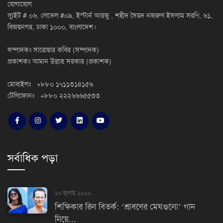
যোগাযোগ
স্যুইট # ০৬, লেভেল #০৯, ইস্টার্ন আরজু , শহীদ সৈয়দ নজরুল ইসলাম সরণি, ৬১,
বিজয়নগর, ঢাকা ১০০০, বাংলাদেশ।
সম্পাদকঃ সারোয়ার কবির (সম্পাদক)
প্রকাশকঃ আমান উল্লাহ সরকার (প্রকাশক)
মোবাইলঃ +৮৮০ ১৭১১৩১৪১৫৬
টেলিফোনঃ +৮৮০ ২২২৬৬৬৫৫৩৩
সর্বাধিক পড়া
২৭ জুলাই ২০২৬
শিক্ষিকার রিল বিতর্ক: ‘শ্রাবণের মেঘগুলো’ গান
নিয়ে...