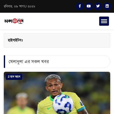
রবিবার, ০৯ আগU ২০২৬
হাইলাইটসঃ
খেলাধুলা এর সকল খবর
2 মাস আগে