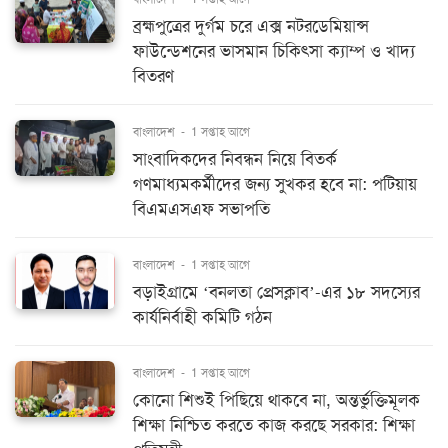
ব্রহ্মপুত্রের দুর্গম চরে এক্স নটরডেমিয়ান্স
ফাউন্ডেশনের ভাসমান চিকিৎসা ক্যাম্প ও খাদ্য
বিতরণ
বাংলাদেশ
-
1 সপ্তাহ আগে
সাংবাদিকদের নিবন্ধন নিয়ে বিতর্ক
গণমাধ্যমকর্মীদের জন্য সুখকর হবে না: পটিয়ায়
বিএমএসএফ সভাপতি
বাংলাদেশ
-
1 সপ্তাহ আগে
বড়াইগ্রামে ‘বনলতা প্রেসক্লাব’-এর ১৮ সদস্যের
কার্যনির্বাহী কমিটি গঠন
বাংলাদেশ
-
1 সপ্তাহ আগে
কোনো শিশুই পিছিয়ে থাকবে না, অন্তর্ভুক্তিমূলক
শিক্ষা নিশ্চিত করতে কাজ করছে সরকার: শিক্ষা