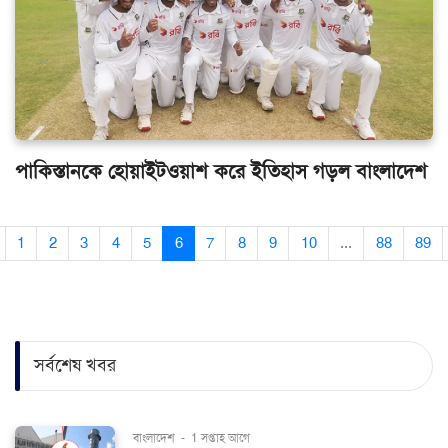
পাকিস্তানকে হোয়াইটওয়াশ করে ইতিহাস গড়ল বাংলাদেশ
1
2
3
4
5
6
7
8
9
10
...
88
89
সর্বশেষ খবর
বাংলাদেশ
-
1 সপ্তাহ আগে