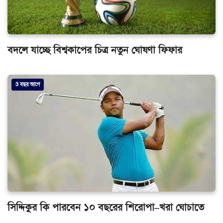
বদলে যাচ্ছে বিশ্বকাপের চিত্র নতুন ঘোষণা ফিফার
3 বছর আগে
সিদ্দিকুর কি পারবেন ১০ বছরের শিরোপা–খরা ঘোচাতে