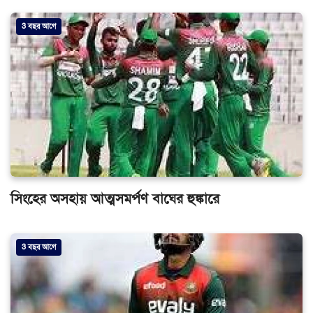
3 বছর আগে
সিংহের অসহায় আত্মসমর্পণ বাঘের হুঙ্কারে
3 বছর আগে