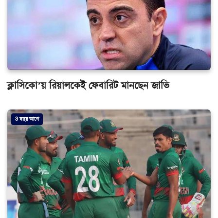
ক্লাসিকো’য় রিয়ালকেই ফেবারিট মানছেন জাভি
3 বছর আগে