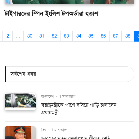
টাইগারদের স্পিন ইংলিশ টপঅর্ডারা হতাশ
2
...
80
81
82
83
84
85
86
87
88
সর্বশেষ খবর
বাংলাদেশ
-
1 মাস আগে
স্বরাষ্ট্রমন্ত্রীকে পাশে বসিয়ে গাড়ি চালালেন
প্রধানমন্ত্রী
বিশ্ব
-
1 মাস আগে
ভারতের নতুন সেনাপ্রধান ধীরাজ শেঠ