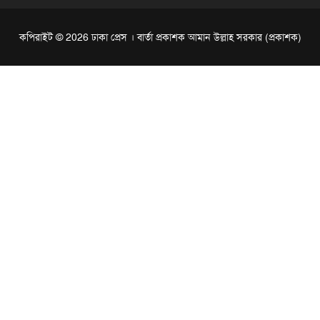
কপিরাইট © 2026 ঢাকা প্রেস । বার্তা প্রকাশক আমান উল্লাহ সরকার (প্রকাশক)