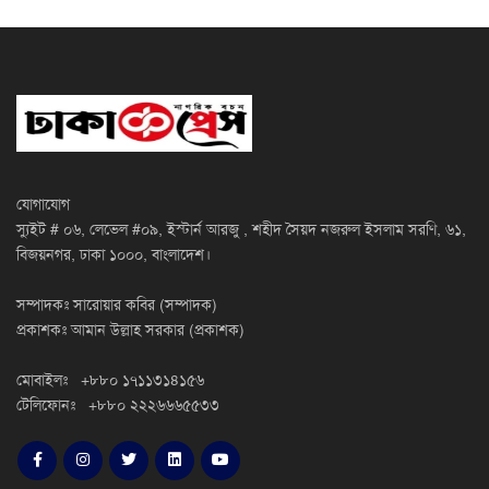
যোগাযোগ
স্যুইট # ০৬, লেভেল #০৯, ইস্টার্ন আরজু , শহীদ সৈয়দ নজরুল ইসলাম সরণি, ৬১,
বিজয়নগর, ঢাকা ১০০০, বাংলাদেশ।
সম্পাদকঃ সারোয়ার কবির (সম্পাদক)
প্রকাশকঃ আমান উল্লাহ সরকার (প্রকাশক)
মোবাইলঃ +৮৮০ ১৭১১৩১৪১৫৬
টেলিফোনঃ +৮৮০ ২২২৬৬৬৫৫৩৩