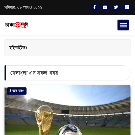
শনিবার, ০৮ আগU ২০২৬
হাইলাইটসঃ
খেলাধুলা এর সকল খবর
3 বছর আগে