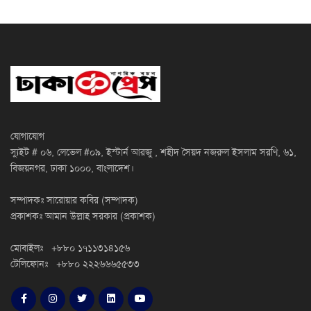
যোগাযোগ
স্যুইট # ০৬, লেভেল #০৯, ইস্টার্ন আরজু , শহীদ সৈয়দ নজরুল ইসলাম সরণি, ৬১,
বিজয়নগর, ঢাকা ১০০০, বাংলাদেশ।
সম্পাদকঃ সারোয়ার কবির (সম্পাদক)
প্রকাশকঃ আমান উল্লাহ সরকার (প্রকাশক)
মোবাইলঃ +৮৮০ ১৭১১৩১৪১৫৬
টেলিফোনঃ +৮৮০ ২২২৬৬৬৫৫৩৩