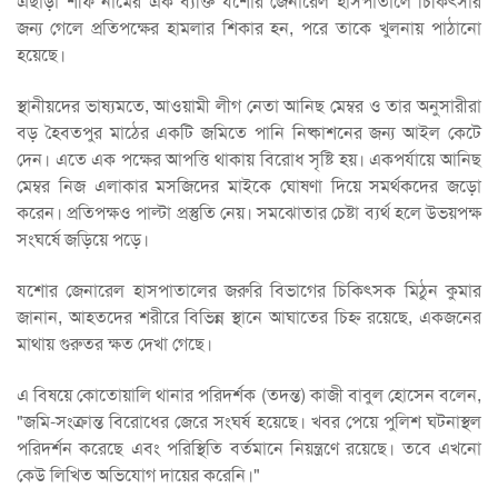
এছাড়া শফি নামের এক ব্যক্তি যশোর জেনারেল হাসপাতালে চিকিৎসার
জন্য গেলে প্রতিপক্ষের হামলার শিকার হন, পরে তাকে খুলনায় পাঠানো
হয়েছে।
স্থানীয়দের ভাষ্যমতে, আওয়ামী লীগ নেতা আনিছ মেম্বর ও তার অনুসারীরা
বড় হৈবতপুর মাঠের একটি জমিতে পানি নিষ্কাশনের জন্য আইল কেটে
দেন। এতে এক পক্ষের আপত্তি থাকায় বিরোধ সৃষ্টি হয়। একপর্যায়ে আনিছ
মেম্বর নিজ এলাকার মসজিদের মাইকে ঘোষণা দিয়ে সমর্থকদের জড়ো
করেন। প্রতিপক্ষও পাল্টা প্রস্তুতি নেয়। সমঝোতার চেষ্টা ব্যর্থ হলে উভয়পক্ষ
সংঘর্ষে জড়িয়ে পড়ে।
যশোর জেনারেল হাসপাতালের জরুরি বিভাগের চিকিৎসক মিঠুন কুমার
জানান, আহতদের শরীরে বিভিন্ন স্থানে আঘাতের চিহ্ন রয়েছে, একজনের
মাথায় গুরুতর ক্ষত দেখা গেছে।
এ বিষয়ে কোতোয়ালি থানার পরিদর্শক (তদন্ত) কাজী বাবুল হোসেন বলেন,
"জমি-সংক্রান্ত বিরোধের জেরে সংঘর্ষ হয়েছে। খবর পেয়ে পুলিশ ঘটনাস্থল
পরিদর্শন করেছে এবং পরিস্থিতি বর্তমানে নিয়ন্ত্রণে রয়েছে। তবে এখনো
কেউ লিখিত অভিযোগ দায়ের করেনি।"