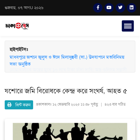
শুক্রবার, ০৭ আগU ২০২৬
হাইলাইটসঃ
মাধবপুরে জশনে জুলুস ও ঈদে মিলাদুন্নবী (সা.) উদযাপনে মতবিনিময়
সভা অনুষ্ঠিত
যশোরে জমি বিরোধকে কেন্দ্র করে সংঘর্ষ, আহত ৫
প্রিন্ট করুন
প্রকাশকালঃ
১২ ফেব্রুয়ারি ২০২৫ ১১:৩৮ পূর্বাহ্ণ | ৪২৩ বার পঠিত