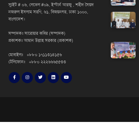
স্যুইট # ০৬, লেভেল #০৯, ইস্টার্ন আরজু , শহীদ সৈয়দ
নজরুল ইসলাম সরণি, ৬১, বিজয়নগর, ঢাকা ১০০০,
বাংলাদেশ।
সম্পাদকঃ সারোয়ার কবির (সম্পাদক)
প্রকাশকঃ আমান উল্লাহ সরকার (প্রকাশক)
মোবাইলঃ +৮৮০ ১৭১১৩১৪১৫৬
টেলিফোনঃ +৮৮০ ২২২৬৬৬৫৫৩৩