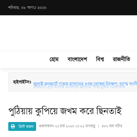
শনিবার, ০৮ আগU ২০২৬
হোম
বাংলাদেশ
বিশ্ব
রাজনীতি
চারঘাটে ৫টি মাদক মামলার আসামি শাহাবুদ্দিন গ্রেফতার
হাইলাইটসঃ
জুলাই কনসার্টে গায়ক হাসানের ওপর বোতল নিক্ষেপ: ব্যান্ড সংগীতপ্
পুঠিয়ায় কুপিয়ে জখম করে ছিনতাই
প্রিন্ট করুন
প্রকাশকালঃ
২১ মার্চ ২০২৫ ০১:২২ অপরাহ্ণ | ৪৮২ বার পঠিত