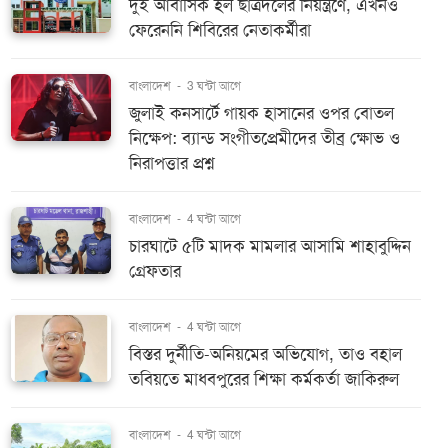
দুই আবাসিক হল ছাত্রদলের নিয়ন্ত্রণে, এখনও
ফেরেননি শিবিরের নেতাকর্মীরা
বাংলাদেশ
-
3 ঘন্টা আগে
জুলাই কনসার্টে গায়ক হাসানের ওপর বোতল
নিক্ষেপ: ব্যান্ড সংগীতপ্রেমীদের তীব্র ক্ষোভ ও
নিরাপত্তার প্রশ্ন
বাংলাদেশ
-
4 ঘন্টা আগে
চারঘাটে ৫টি মাদক মামলার আসামি শাহাবুদ্দিন
গ্রেফতার
বাংলাদেশ
-
4 ঘন্টা আগে
বিস্তর দুর্নীতি-অনিয়মের অভিযোগ, তাও বহাল
তবিয়তে মাধবপুরের শিক্ষা কর্মকর্তা জাকিরুল
বাংলাদেশ
-
4 ঘন্টা আগে