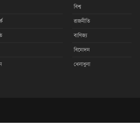
বিশ্ব
কে
রাজনীতি
ি
বাণিজ্য
বিনোদন
ন
খেলাধুলা