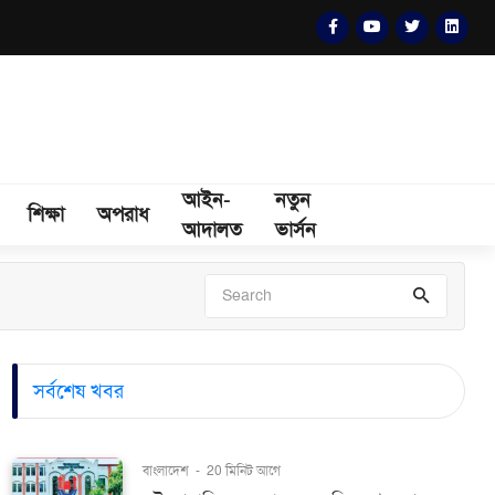
আইন-
নতুন
শিক্ষা
অপরাধ
আদালত
ভার্সন
সর্বশেষ খবর
বাংলাদেশ
-
20 মিনিট আগে