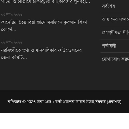
পটিয়া ও চট্টগ্রামে চাকরিচ্যুত ব্যাংকারদের পুনর্বহা...
সর্বশেষ
০৩ আগu ২০২৬
আমাদের সম্পর্
কাদেরিয়া তৈয়্যবিয়া জামে মসজিদে কুরআন শিক্ষা
কোর্সে...
গোপনীয়তা নীত
০২ আগu ২০২৬
শর্তাবলী
নরসিংদীতে তথ্য ও মানবাধিকার ফাউন্ডেশনের
জেলা কমিটি...
যোগাযোগ করু
কপিরাইট © 2026 ঢাকা প্রেস । বার্তা প্রকাশক আমান উল্লাহ সরকার (প্রকাশক)