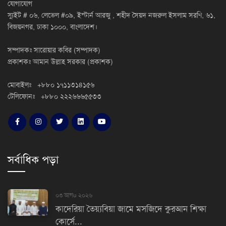
যোগাযোগ
স্যুইট # ০৬, লেভেল #০৯, ইস্টার্ন আরজু , শহীদ সৈয়দ নজরুল ইসলাম সরণি, ৬১,
বিজয়নগর, ঢাকা ১০০০, বাংলাদেশ।
সম্পাদকঃ সারোয়ার কবির (সম্পাদক)
প্রকাশকঃ আমান উল্লাহ সরকার (প্রকাশক)
মোবাইলঃ +৮৮০ ১৭১১৩১৪১৫৬
টেলিফোনঃ +৮৮০ ২২২৬৬৬৫৫৩৩
সর্বাধিক পড়া
০৩ আগu ২০২৬
কাদেরিয়া তৈয়্যবিয়া জামে মসজিদে কুরআন শিক্ষা
কোর্সে...