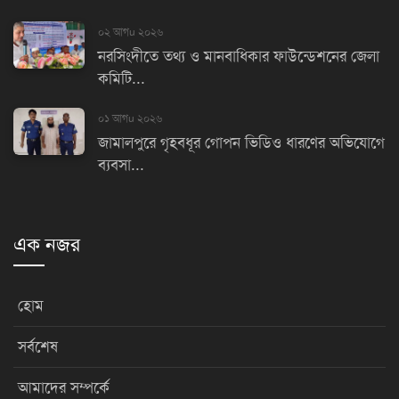
০২ আগu ২০২৬
নরসিংদীতে তথ্য ও মানবাধিকার ফাউন্ডেশনের জেলা
কমিটি...
০১ আগu ২০২৬
জামালপুরে গৃহবধূর গোপন ভিডিও ধারণের অভিযোগে
ব্যবসা...
এক নজর
হোম
সর্বশেষ
আমাদের সম্পর্কে