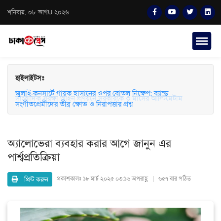
শনিবার, ০৮ আগU ২০২৬
হাইলাইটসঃ
জুলাই কনসার্টে গায়ক হাসানের ওপর বোতল নিক্ষেপ: ব্যান্ড
সাংবাদিক সুরক্ষা আইন প্রণয়নে সরকারকে ৩ মাসের আল্টিমেটাম
সংগীতপ্রেমীদের তীব্র ক্ষোভ ও নিরাপত্তার প্রশ্ন
অ্যালোভেরা ব্যবহার করার আগে জানুন এর
পার্শ্বপ্রতিক্রিয়া
প্রিন্ট করুন
প্রকাশকালঃ
১৮ মার্চ ২০২৫ ০৩:১৬ অপরাহ্ণ | ৬৫৭ বার পঠিত