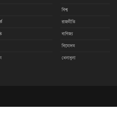
বিশ্ব
কে
রাজনীতি
ি
বাণিজ্য
বিনোদন
ন
খেলাধুলা