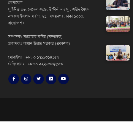
যোগাযোগ
স্যুইট # ০৬, লেভেল #০৯, ইস্টার্ন আরজু , শহীদ সৈয়দ
নজরুল ইসলাম সরণি, ৬১, বিজয়নগর, ঢাকা ১০০০,
বাংলাদেশ।
সম্পাদকঃ সারোয়ার কবির (সম্পাদক)
প্রকাশকঃ আমান উল্লাহ সরকার (প্রকাশক)
মোবাইলঃ +৮৮০ ১৭১১৩১৪১৫৬
টেলিফোনঃ +৮৮০ ২২২৬৬৬৫৫৩৩