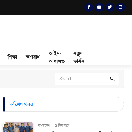
আইন-
নতুন
শিক্ষা
অপরাধ
আদালত
ভার্সন
সর্বশেষ খবর
বাংলাদেশ
-
2 দিন আগে