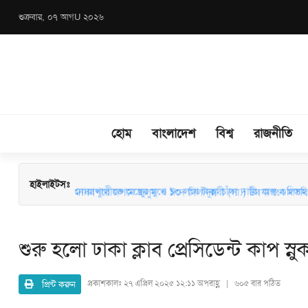
শুক্রবার, ০৭ আগU ২০২৬
হোম
বাংলাদেশ
বিশ্ব
রাজনীতি
মাধবপুরে জশনে জুলুস ও ঈদে মিলাদুন্নবী (সা.) উদযাপনে মতবিন
হাইলাইটসঃ
নোয়াখালীতে অস্ত্রের মুখে ১০ লাখ টাকা চাঁদা দাবি: অস্ত্র-গুলিসহ স
শুরু হলো ঢাকা ক্লাব প্রেসিডেন্ট কাপ স্নু
প্রিন্ট করুন
প্রকাশকালঃ
২৭ এপ্রিল ২০২৫ ১২:১১ অপরাহ্ণ | ৬০৫ বার পঠিত