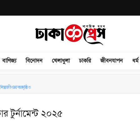
বাণিজ্য
বিনোদন
খেলাধুলা
চাকরি
জীবনযাপন
ধর্ম
িময় সভা অনুষ্ঠিত
ন্ত্রাসী গ্রেফতার
কার টুর্নামেন্ট ২০২৫