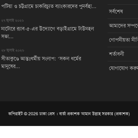
পটিয়া ও চট্টগ্রামে চাকরিচ্যুত ব্যাংকারদের পুনর্বহা...
সর্বশেষ
২৭ জুলাই ২০২৬
আমাদের সম্পর্
নাটোরে র‌্যাব-৫-এর উদ্যোগে বড়াইগ্রামে টাউনহল
সভা...
গোপনীয়তা নীত
২৮ জুলাই ২০২৬
শর্তাবলী
সীতাকুণ্ডে আন্তঃধর্মীয় সংলাপ: ‘সকল ধর্মের
মানুষের...
যোগাযোগ করু
কপিরাইট © 2026 ঢাকা প্রেস । বার্তা প্রকাশক আমান উল্লাহ সরকার (প্রকাশক)