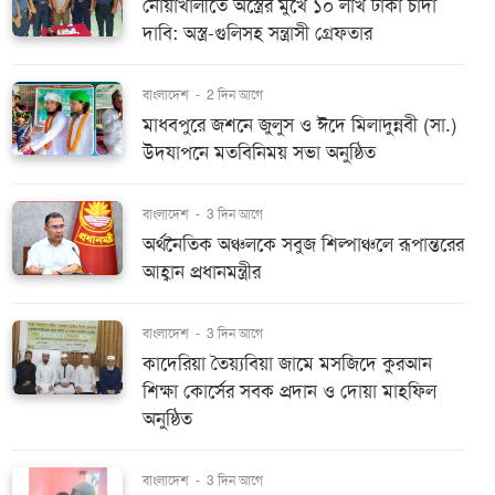
নোয়াখালীতে অস্ত্রের মুখে ১০ লাখ টাকা চাঁদা
দাবি: অস্ত্র-গুলিসহ সন্ত্রাসী গ্রেফতার
বাংলাদেশ
-
2 দিন আগে
মাধবপুরে জশনে জুলুস ও ঈদে মিলাদুন্নবী (সা.)
উদযাপনে মতবিনিময় সভা অনুষ্ঠিত
বাংলাদেশ
-
3 দিন আগে
অর্থনৈতিক অঞ্চলকে সবুজ শিল্পাঞ্চলে রূপান্তরের
আহ্বান প্রধানমন্ত্রীর
বাংলাদেশ
-
3 দিন আগে
কাদেরিয়া তৈয়্যবিয়া জামে মসজিদে কুরআন
শিক্ষা কোর্সের সবক প্রদান ও দোয়া মাহফিল
অনুষ্ঠিত
বাংলাদেশ
-
3 দিন আগে