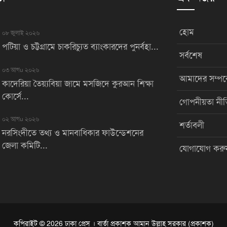
হোম
০৮ জুলাই ২০২৬
পটিয়া ও চট্টগ্রামে চাকরিচ্যুত ব্যাংকারদের পুনর্বহা...
সর্বশেষ
০৩ আগu ২০২৬
আমাদের সম্পর্
কাদেরিয়া তৈয়্যবিয়া জামে মসজিদে কুরআন শিক্ষা
কোর্সে...
গোপনীয়তা নীত
০২ আগu ২০২৬
শর্তাবলী
নরসিংদীতে তথ্য ও মানবাধিকার ফাউন্ডেশনের
জেলা কমিটি...
যোগাযোগ করু
কপিরাইট © 2026 ঢাকা প্রেস । বার্তা প্রকাশক আমান উল্লাহ সরকার (প্রকাশক)