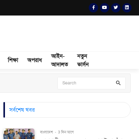
আইন-
নতুন
শিক্ষা
অপরাধ
আদালত
ভার্সন
সর্বশেষ খবর
বাংলাদেশ
-
3 দিন আগে