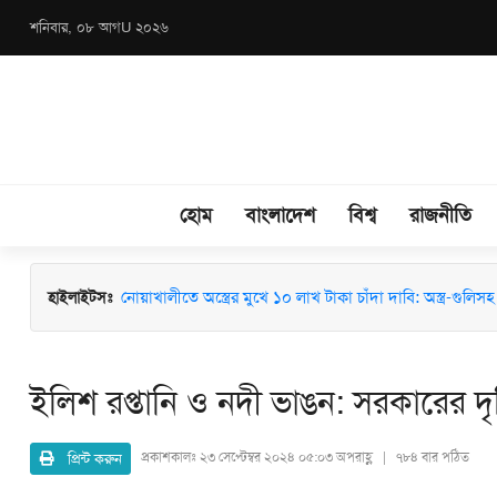
শনিবার, ০৮ আগU ২০২৬
হোম
বাংলাদেশ
বিশ্ব
রাজনীতি
হাইলাইটসঃ
মাধবপুরে জশনে জুলুস ও ঈদে মিলাদুন্নবী (সা.) উদযাপনে মতবিন
নোয়াখালীতে অস্ত্রের মুখে ১০ লাখ টাকা চাঁদা দাবি: অস্ত্র-গুলিসহ স
ইলিশ রপ্তানি ও নদী ভাঙন: সরকারের দৃষ্ট
প্রিন্ট করুন
প্রকাশকালঃ
২৩ সেপ্টেম্বর ২০২৪ ০৫:০৩ অপরাহ্ণ | ৭৮৪ বার পঠিত