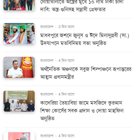
নোয়াখালীতে অস্ত্রের মুখে ১০ লাখ টাকা চাঁদা
দাবি: অস্ত্র-গুলিসহ সন্ত্রাসী গ্রেফতার
বাংলাদেশ
-
3 দিন আগে
মাধবপুরে জশনে জুলুস ও ঈদে মিলাদুন্নবী (সা.)
উদযাপনে মতবিনিময় সভা অনুষ্ঠিত
বাংলাদেশ
-
4 দিন আগে
অর্থনৈতিক অঞ্চলকে সবুজ শিল্পাঞ্চলে রূপান্তরের
আহ্বান প্রধানমন্ত্রীর
বাংলাদেশ
-
4 দিন আগে
কাদেরিয়া তৈয়্যবিয়া জামে মসজিদে কুরআন
শিক্ষা কোর্সের সবক প্রদান ও দোয়া মাহফিল
অনুষ্ঠিত
বাংলাদেশ
-
4 দিন আগে