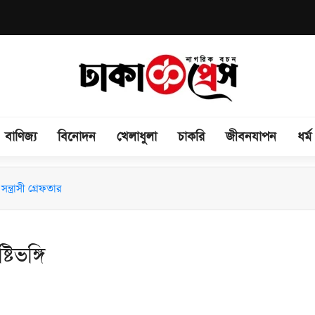
বাণিজ্য
বিনোদন
খেলাধুলা
চাকরি
জীবনযাপন
ধর্ম
িময় সভা অনুষ্ঠিত
ন্ত্রাসী গ্রেফতার
িভঙ্গি