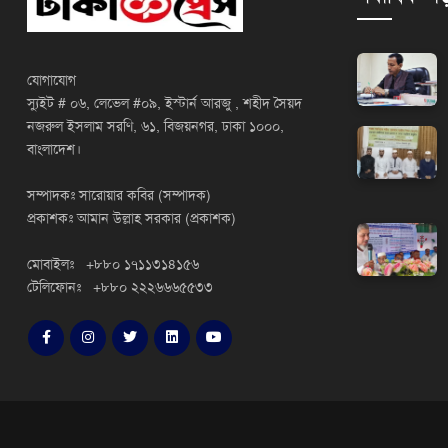
যোগাযোগ
স্যুইট # ০৬, লেভেল #০৯, ইস্টার্ন আরজু , শহীদ সৈয়দ
নজরুল ইসলাম সরণি, ৬১, বিজয়নগর, ঢাকা ১০০০,
বাংলাদেশ।
সম্পাদকঃ সারোয়ার কবির (সম্পাদক)
প্রকাশকঃ আমান উল্লাহ সরকার (প্রকাশক)
মোবাইলঃ +৮৮০ ১৭১১৩১৪১৫৬
টেলিফোনঃ +৮৮০ ২২২৬৬৬৫৫৩৩