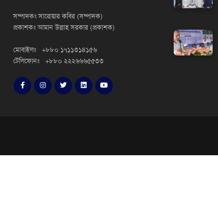
সম্পাদকঃ সারোয়ার কবির (সম্পাদক)
প্রকাশকঃ আমান উল্লাহ সরকার (প্রকাশক)
মোবাইলঃ +৮৮০ ১৭১১৩১৪১৫৬
টেলিফোনঃ +৮৮০ ২২২৬৬৬৫৫৩৩