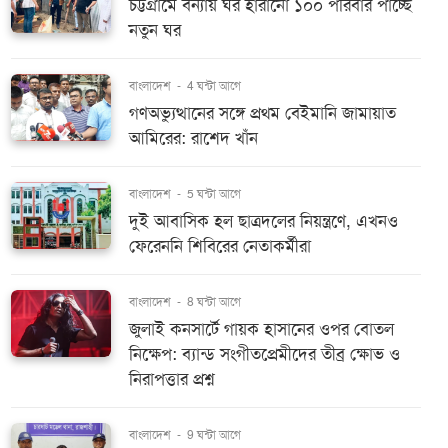
চট্টগ্রামে বন্যায় ঘর হারানো ১০০ পরিবার পাচ্ছে
নতুন ঘর
বাংলাদেশ
-
4 ঘন্টা আগে
গণঅভ্যুত্থানের সঙ্গে প্রথম বেইমানি জামায়াত
আমিরের: রাশেদ খাঁন
বাংলাদেশ
-
5 ঘন্টা আগে
দুই আবাসিক হল ছাত্রদলের নিয়ন্ত্রণে, এখনও
ফেরেননি শিবিরের নেতাকর্মীরা
বাংলাদেশ
-
8 ঘন্টা আগে
জুলাই কনসার্টে গায়ক হাসানের ওপর বোতল
নিক্ষেপ: ব্যান্ড সংগীতপ্রেমীদের তীব্র ক্ষোভ ও
নিরাপত্তার প্রশ্ন
বাংলাদেশ
-
9 ঘন্টা আগে