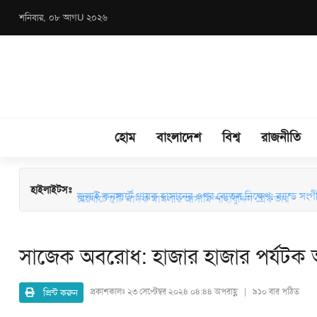
শনিবার, ০৮ আগU ২০২৬
হোম
বাংলাদেশ
বিশ্ব
রাজনীতি
চারঘাটে ৫টি মাদক মামলার আসামি শাহাবুদ্দিন গ্রেফতার
হাইলাইটসঃ
জুলাই কনসার্টে গায়ক হাসানের ওপর বোতল নিক্ষেপ: ব্যান্ড সংগীতপ্
সাজেক অবরোধ: হাজার হাজার পর্যটক আ
প্রিন্ট করুন
প্রকাশকালঃ
২৩ সেপ্টেম্বর ২০২৪ ০৪:৪৪ অপরাহ্ণ | ৯১০ বার পঠিত