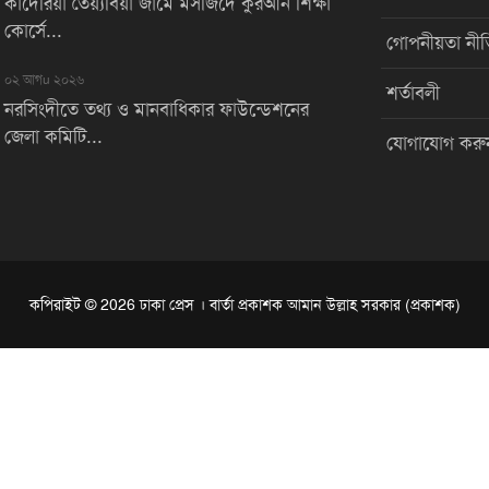
কাদেরিয়া তৈয়্যবিয়া জামে মসজিদে কুরআন শিক্ষা
কোর্সে...
গোপনীয়তা নীত
০২ আগu ২০২৬
শর্তাবলী
নরসিংদীতে তথ্য ও মানবাধিকার ফাউন্ডেশনের
জেলা কমিটি...
যোগাযোগ করু
কপিরাইট © 2026 ঢাকা প্রেস । বার্তা প্রকাশক আমান উল্লাহ সরকার (প্রকাশক)