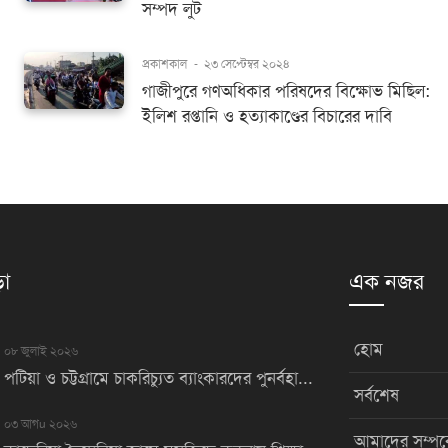
সম্পদ লুট
প্রকাশকাল
-
২৩ সেপ্টেম্বর ২০২৪
গাজীপুরে গণঅধিকার পরিষদের বিক্ষোভ মিছিল:
ইলিশ রপ্তানি ও হত্যাকাণ্ডের বিচারের দাবি
়া
এক নজর
হোম
০৮ জুলাই ২০২৬
পটিয়া ও চট্টগ্রামে চাকরিচ্যুত ব্যাংকারদের পুনর্বহা...
সর্বশেষ
০৩ আগu ২০২৬
আমাদের সম্পর্