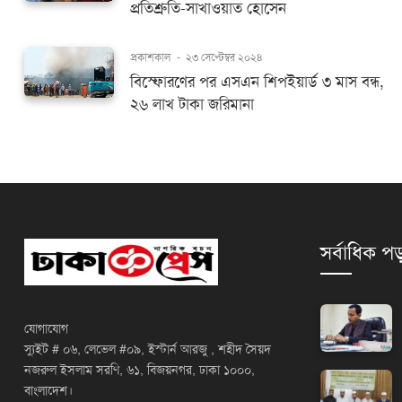
প্রতিশ্রুতি-সাখাওয়াত হোসেন
প্রকাশকাল
-
২৩ সেপ্টেম্বর ২০২৪
বিস্ফোরণের পর এসএন শিপইয়ার্ড ৩ মাস বন্ধ,
২৬ লাখ টাকা জরিমানা
সর্বাধিক পড
যোগাযোগ
স্যুইট # ০৬, লেভেল #০৯, ইস্টার্ন আরজু , শহীদ সৈয়দ
নজরুল ইসলাম সরণি, ৬১, বিজয়নগর, ঢাকা ১০০০,
বাংলাদেশ।