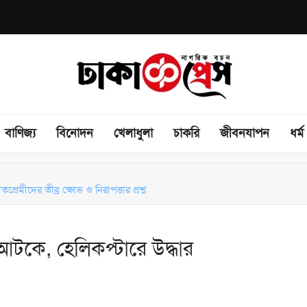
বাণিজ্য
বিনোদন
খেলাধুলা
চাকরি
জীবনযাপন
ধর্ম
রেমীদের তীব্র ক্ষোভ ও নিরাপত্তার প্রশ্ন
টকে, হেলিকপ্টারে উদ্ধার